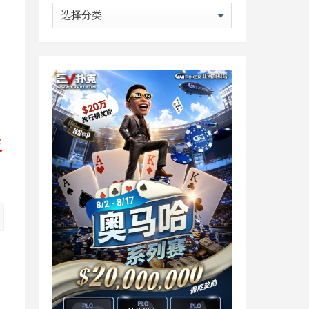
分
类
反