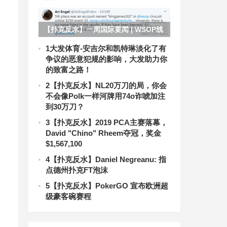
【扑克反水】一周国际要闻 | WSOP线
上赛竟然出现失误；用11刀获得百万奇
1
大发体育-安吉尔和凯特琳淡化了有
争议的恶意犯规的影响，大发助力你
迹再现；EPT索契站延期至10月
的致富之路！
2
【扑克反水】NL20万刀的局，你会
不会像Polk一样河牌用74o诈唬加注
到30万刀？
3
【扑克反水】2019 PCA主赛落幕，
David "Chino" Rheem夺冠，奖金
$1,567,100
4
【扑克反水】Daniel Negreanu: 指
点德州扑克FT泡沫
5
【扑克反水】PokerGO 宣布欧洲超
级豪客碗赛程