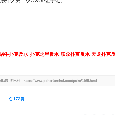
并收获个人第二条WSOP金手链。
-蜗牛扑克反水-扑克之星反水-联众扑克反水-天龙扑克
tps://www.pokerfanshui.com/puke/1165.html
172
赞