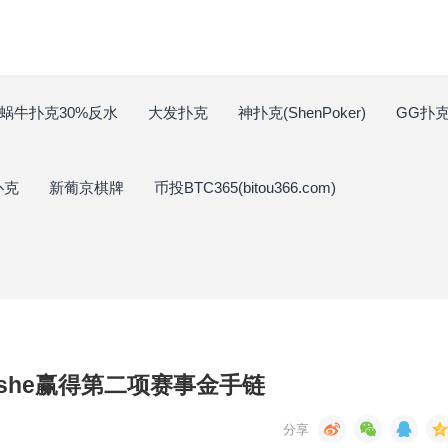
蜗牛扑克30%反水
大发扑克
神扑克(ShenPoker)
GG扑克(
扑克
新葡京棋牌
币投BTC365(bitou366.com)
oshe赢得第二项赛事金手链