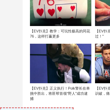
【EV扑克】教学：可玩性极高的同花
【EV扑
76，这样打赢更多
过！”
【EV扑克】正义执行！Polk警长在单
【EV扑
挑中胜出，将匪帮首领“野人”成功逮
识破，痛
捕