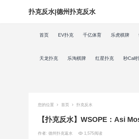
扑克反水|德州扑克反水
首页
EV扑克
千亿体育
乐虎棋牌
天龙扑克
乐淘棋牌
红星扑克
秒Call
您的位置
首页
扑克反水
【扑克反水】WSOPE：Asi M
作者:
德州扑克返水
1,575
阅读