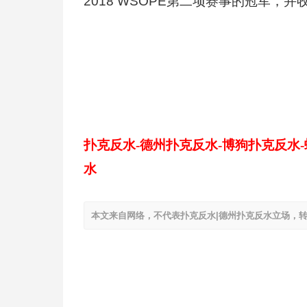
2018 WSOPE第二项赛事的冠军，
扑克反水-德州扑克反水-博狗扑克反水
水
本文来自网络，不代表扑克反水|德州扑克反水立场，转载请注明出处：ht