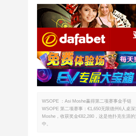
WSOPE ：Asi Moshe赢得第二项赛事金手链
WSOPE 第二项赛事：€1,650无限德州6人
Moshe，收获奖金€82,280，这是他扑克生
中。