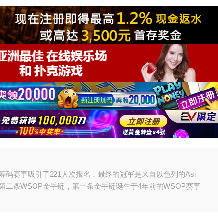
桌深筹码赛事吸引了221人次报名，最终的冠军是来自以色列的Asi
涯的第二条WSOP金手链，第一条金手链诞生于4年前的WSOP赛事