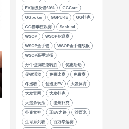
EV顶级反馈60%
GGCare
GGpoker
GGPUKE
GG扑克
GG春季狂欢赛
Sashimi
WSOP
WSOP冬巡赛
直
WSOP金手链
WSOP金手链战报
WSOP高手过招
丹牛也疯狂逆转胜
优惠活动
促销活动
免费比赛
免费赛
冬巡赛
创造正EV
大发体育
大发官网
大发扑克
大逃杀玩法
德州扑克
扑克女神
正EV之路
沙西米
生肖系列赛
百万幸运赛