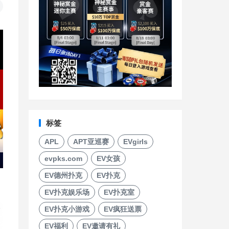
标签
APL
APT亚巡赛
EVgirls
evpks.com
EV女孩
EV德州扑克
EV扑克
EV扑克娱乐场
EV扑克室
EV扑克小游戏
EV疯狂送票
EV福利
EV邀请有礼