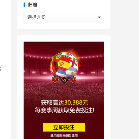
归档
归
档
拿
选