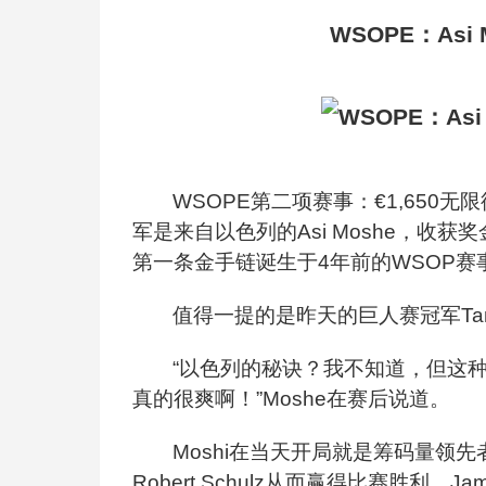
WSOPE
：As
WSOPE
第二项赛事：€1,650
军是来自以色列的Asi Moshe，收获
第一条金手链诞生于4年前的WSOP赛
值得一提的是昨天的巨人赛冠军Tami
“以色列的秘诀？我不知道，但这
真的很爽啊！”Moshe在赛后说道。
Moshi
在当天开局就是筹码量领先者
Robert Schulz从而赢得比赛胜利。Jam