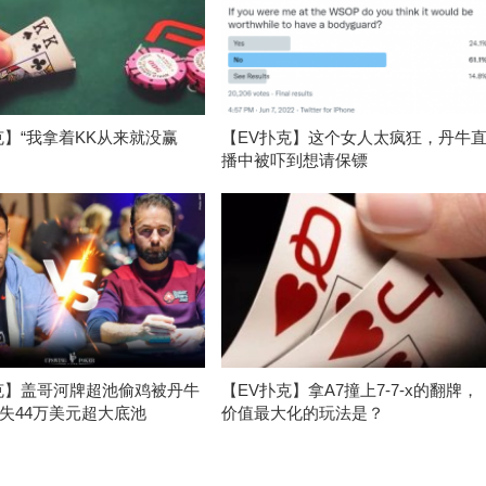
克】“我拿着KK从来就没赢
【EV扑克】这个女人太疯狂，丹牛
播中被吓到想请保镖
克】盖哥河牌超池偷鸡被丹牛
【EV扑克】拿A7撞上7-7-x的翻牌，
失44万美元超大底池
价值最大化的玩法是？