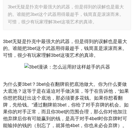
3bet无疑是扑克中最强大的武器，但是得到的误解也是最大
的。谁能把3bet这个武器用得最趁手，钱简直是滚滚而来。
可惜，很少有玩家理解3bet这项艺术的真谛。
3bet无疑是扑克中最强大的武器，但是得到的误解也是最大
的。谁能把3bet这个武器用得最趁手，钱简直是滚滚而来。
可惜，很少有玩家理解3bet这项艺术的真谛。
为什么要3bet？3bet会在翻牌前把底池做大。你为什么要做
大底池？这等于是在逼迫对手做决策，等于在告诉他，“如果
你想把我赶出这个底池，那必须要多花钱。如果你想看翻
牌，先给钱。”通过翻牌前3bet，你给了对手弃牌的机会。如
果你的对手正常，而且你3bet的范围合理，那么你对他加注
他弃牌后你有可能赢到的钱，是高于对手4bet时你弃牌时可
能输掉的钱的（别忘了，就算他4bet，你也未必会弃牌）。