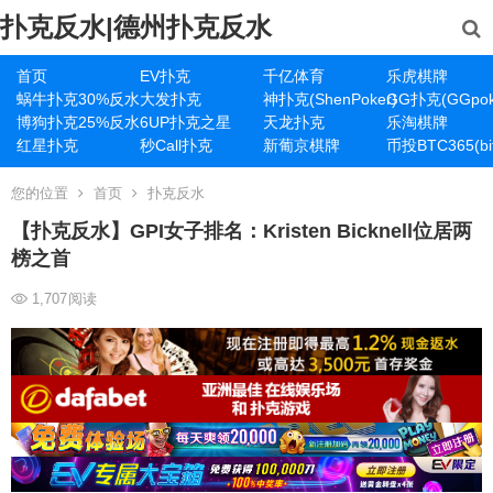
扑克反水|德州扑克反水
首页
EV扑克
千亿体育
乐虎棋牌
蜗牛扑克30%反水
大发扑克
神扑克(ShenPoker)
GG扑克(GGpok
博狗扑克25%反水
6UP扑克之星
天龙扑克
乐淘棋牌
红星扑克
秒Call扑克
新葡京棋牌
币投BTC365(bit
您的位置
首页
扑克反水
【扑克反水】GPI女子排名：Kristen Bicknell位居两
榜之首
1,707
阅读