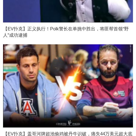
【EV扑克】正义执行！Polk警长在单挑中胜出，将匪帮首领“野
人”成功逮捕
【EV扑克】盖哥河牌超池偷鸡被丹牛识破，痛失44万美元超大底