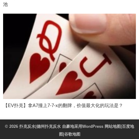
池
【EV扑克】拿A7撞上7-7-x的翻牌，价值最大化的玩法是？
© 2026
扑克反水|德州扑克反水
自豪地采用WordPress
网站地图
|
百度地
图
|
谷歌地图