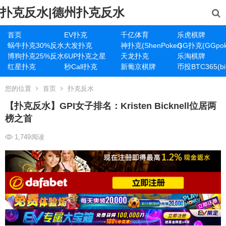
扑克反水|德州扑克反水
首页
EV扑克
千亿体育
乐虎棋牌
蜗牛扑克30%反水
大发扑克
神扑克(ShenPoker)
GG扑克(GGpok
博狗扑克25%反水
6UP扑克之星
天龙扑克
乐淘棋牌
红星扑克
秒Call扑克
新葡京棋牌
币投BTC365(bit
您的位置
首页
扑克反水
【扑克反水】GPI女子排名：Kristen Bicknell位居两
榜之首
1,749
阅读