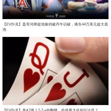
【EV扑克】盖哥河牌超池偷鸡被丹牛识破，痛失44万美元超大底
池
【EV扑克】拿A7撞上7-7-x的翻牌，价值最大化的玩法是？