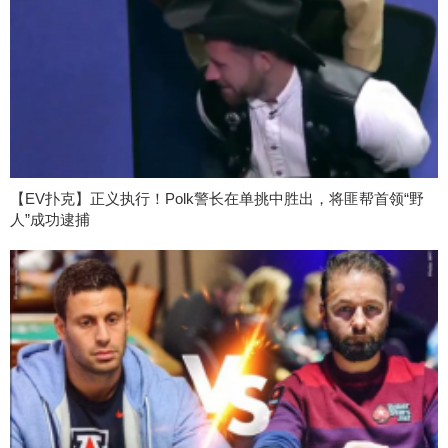
【EV扑克】正义执行！Polk警长在单挑中胜出，将匪帮首领“野
人”成功逮捕