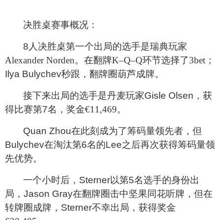
决胜桌赛事概况：
8
人决胜桌第一个出局的选手是瑞典玩家
Alexander Norden
。在翻牌
K
–
Q
–
Q
环节选择了
3
bet
；
Ilya Bulychev
秒跟，翻牌圈葫芦成牌。
接下来出局的选手是丹麦玩家
Gisle Olsen
，获
得比赛第
7
名，奖金
€
11,469
。
Quan Zhou
在此刻成为了筹码量领先者，但
Bulychev
在淘汰第
6
名的
Lee
之后再次获得筹码量领
先优势。
一个小时后，
Sterner
以第
5
名选手的身份出
局，
Jason Gray
在翻牌圈击中坚果同花听牌，但在
转牌圈成牌，
Sterner
不幸出局，获得奖金