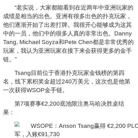
“老实说，大家都能看到在近两年中亚洲玩家的
成绩是相当的出色。亚洲有很多出色的扑克玩家，
他们逐渐开始了出差打牌。我很开心能够成为这其
中的一员，他们中的很多人真的非常出色。
Danny
Tang,
Michael Soyza
和
Pete Chen
都是非常优秀的
玩家，我认为亚洲玩家在接下来会获得更多的金手
链。”
Tsang
目前位于香港扑克玩家金钱榜的第四
名，线下累积奖金超过
240
万美元，这次也是他第
一次获得
WSOP
金手链。
第
7
项赛事
€
2,200
底池限注奥马哈决胜桌结
果：