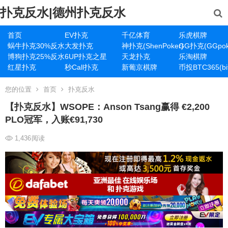
扑克反水|德州扑克反水
首页
EV扑克
千亿体育
乐虎棋牌
蜗牛扑克30%反水
大发扑克
神扑克(ShenPoker)
GG扑克(GGpok
博狗扑克25%反水
6UP扑克之星
天龙扑克
乐淘棋牌
红星扑克
秒Call扑克
新葡京棋牌
币投BTC365(bit
您的位置
首页
扑克反水
【扑克反水】WSOPE：Anson Tsang赢得 €2,200
PLO冠军，入账€91,730
1,436
阅读