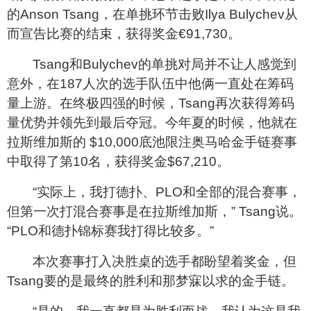
的
Anson Tsang
，在单挑环节击败
Ilya Bulychev
从
而宣告比赛的结束，获得奖金
€
91,730
。
Tsang
和
Bulychev
的单挑对局并不让人感觉到
意外，在
187
人次的选手队伍中他俩一直处在筹码
量上游。在终极四强的时候，
Tsang
再次获得筹码
量优势并领先到最后夺冠。今年夏的时候，他就在
拉斯维加斯的
$10,000
底池限注奥马哈金手链赛事
中取得了第
10
名，获得奖金
$67,210
。
“实际上，我打德扑、
PLO
和全部的混合赛事，
但第一次打混合赛事是在拉斯维加斯，”
Tsang
说。
“
PLO
和德扑锦标赛我打得比较多。”
本次赛事打入决胜桌的选手都盼望着奖金，但
Tsang
要的是最终的胜利和那梦寐以求的金手链。