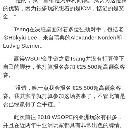
“是的，我一直都是为胜利而战。我认为这是我
的优势，因为很多玩家想着的是
ICM
，惦记的是奖
金。”
Tsang
在决胜桌面对着多位强劲对手，包括老
乡
Hokyiu Lee
，来自瑞典的
Alexander Norden
和
Ludvig Sterner
。
赢得
WSOP
金手链之后
Tsang
并没有打算停下
自己的脚步，他打算报名参加
€
25,500
超高额豪客
赛。
“没错，晚一点我会报名
€
25,500
超高额豪客
赛。我其实早就打算参加这场赛事了，不管此前是
否已经赢得了金手链。”
此次前往
2018 WSOPE
的亚洲玩家有很多，
并且在近两年中亚洲玩家都具有非常出色的牌绩。