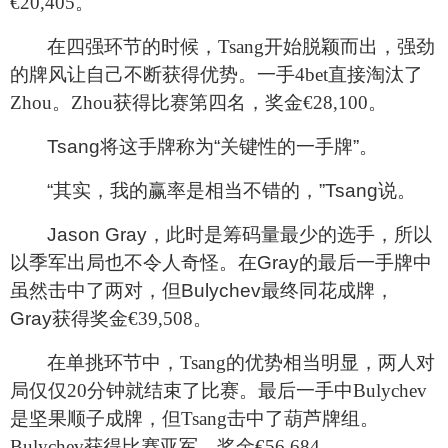
€
20,405
。
在四强环节的时候，
Tsang
开始脱颖而出，强劲
的牌风让自己不断获得优势。一手
4bet
直接淘汰了
Zhou
。
Zhou
获得比赛第四名，奖金
€
28,100
。
Tsang
将这手牌称为“关键性的一手牌”。
“其实，我的赢率是相当不错的，”
Tsang
说。
Jason Gray
，此时是筹码量最少的选手，所以
以季军出局也不令人奇怪。在
Gray
的最后一手牌中
虽然击中了两对，但
Bulychev
最终同花成牌，
Gray
获得奖金
€
39,508
。
在单挑环节中，
Tsang
的优势相当明显，两人对
局仅仅
20
分钟就结束了比赛。最后一手中
Bulychev
是坚果顺子成牌，但
Tsang
击中了葫芦牌组。
Bulychev
获得比赛亚军，奖金
€
56,684
。