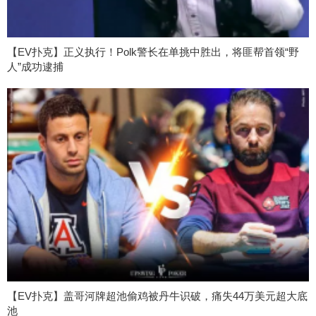
【EV扑克】正义执行！Polk警长在单挑中胜出，将匪帮首领“野
人”成功逮捕
【EV扑克】盖哥河牌超池偷鸡被丹牛识破，痛失44万美元超大底
池