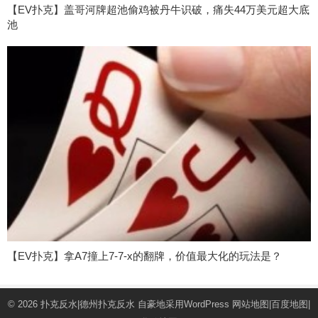
【EV扑克】盖哥河牌超池偷鸡被丹牛识破，痛失44万美元超大底
池
【EV扑克】拿A7撞上7-7-x的翻牌，价值最大化的玩法是？
© 2026
扑克反水|德州扑克反水
自豪地采用WordPress
网站地图
|
百度地图
|