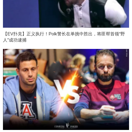
【EV扑克】正义执行！Polk警长在单挑中胜出，将匪帮首领“野
人”成功逮捕