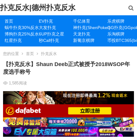
扑克反水|德州扑克反水
首页
EV扑克
千亿体育
乐虎棋牌
蜗牛扑克30%反水
大发扑克
神扑克(ShenPoker)
GG扑克(GGpok
博狗扑克25%反水
6UP扑克之星
天龙扑克
乐淘棋牌
红星扑克
秒Call扑克
新葡京棋牌
币投BTC365(bit
您的位置
首页
扑克反水
【扑克反水】Shaun Deeb正式被授予2018WSOP年
度选手称号
1,585
阅读