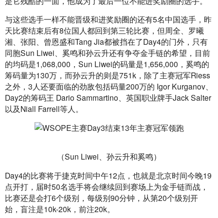
是它残酷的一面，他成为了最后一位不能进奖励圈的选手。
与这些选手一样不能晋级和进奖励圈的还有5名中国选手，昨
天比赛结束后有8位国人都回到第三轮比赛，但周全、罗曦
湘、张阳、曾恩盛和Tang Jia都被挡在了Day4的门外，只有
同胞Sun Liwei、奚鸣和孙云升还有争夺金手链的希望，目前
的均码是1,068,000，Sun Liwei的码量是1,656,000，奚鸣的
筹码量为130万，而孙云升的则是751k，除了主赛冠军Riess
之外，3人还要面临的劲敌包括码量200万的 Igor Kurganov、
Day2的筹码王 Dario Sammartino、英国职业牌手Jack Salter
以及Niall Farrell等人。
（Sun Liwei、孙云升和奚鸣）
Day4的比赛将于捷克时间中午12点，也就是北京时间今晚19
点开打，届时50名选手将会继续回到赛场上为金手链而战，
比赛还是会打6个级别，每级别90分钟，从第20个级别开
始，盲注是10k-20k，前注20k。