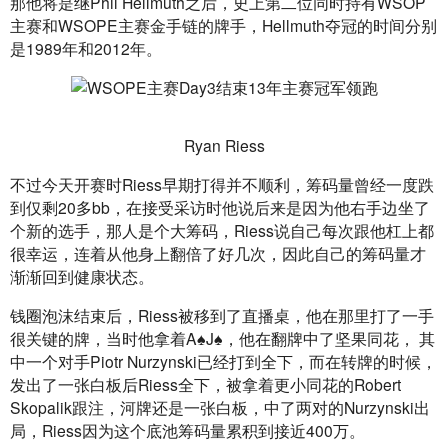
那他将是继Phil Hellmuth之后，史上第二位同时持有WSOP
主赛和WSOPE主赛金手链的牌手，Hellmuth夺冠的时间分别
是1989年和2012年。
Ryan Riess
不过今天开赛时Riess早期打得并不顺利，筹码量曾经一度跌
到仅剩20多bb，在接受采访时他说后来是因为他右手边坐了
个新的选手，那人是个大筹码，Riess说自己每次跟他杠上都
很幸运，连着从他身上翻倍了好几次，因此自己的筹码量才
渐渐回到健康状态。
钱圈泡沫结束后，Riess被移到了直播桌，他在那里打了一手
很关键的牌，当时他拿着A♠J♠，他在翻牌中了坚果同花， 其
中一个对手Piotr Nurzynski已经打到全下，而在转牌的时候，
发出了一张白板后Riess全下，被拿着更小同花的Robert 
Skopalik跟注，河牌还是一张白板，中了两对的Nurzynski出
局，Riess因为这个底池筹码量累积到接近400万。