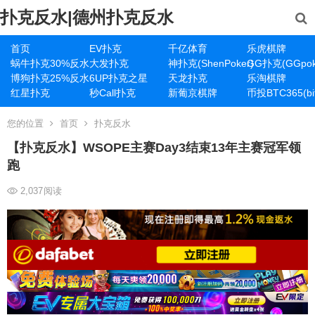
扑克反水|德州扑克反水
首页
EV扑克
千亿体育
乐虎棋牌
蜗牛扑克30%反水
大发扑克
神扑克(ShenPoker)
GG扑克(GGpok
博狗扑克25%反水
6UP扑克之星
天龙扑克
乐淘棋牌
红星扑克
秒Call扑克
新葡京棋牌
币投BTC365(bit
您的位置
首页
扑克反水
【扑克反水】WSOPE主赛Day3结束13年主赛冠军领
跑
2,037
阅读