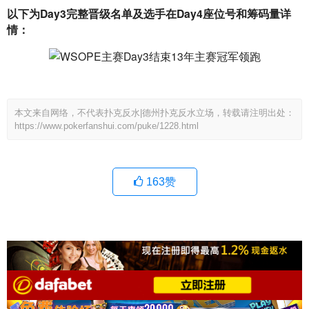
以下为Day3完整晋级名单及选手在Day4座位号和筹码量详
情：
本文来自网络，不代表扑克反水|德州扑克反水立场，转载请注明出处：
https://www.pokerfanshui.com/puke/1228.html
163
赞