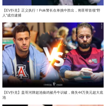
【EV扑克】正义执行！Polk警长在单挑中胜出，将匪帮首领“野
人”成功逮捕
【EV扑克】盖哥河牌超池偷鸡被丹牛识破，痛失44万美元超大底
池