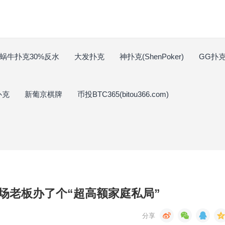
蜗牛扑克30%反水
大发扑克
神扑克(ShenPoker)
GG扑克(
扑克
新葡京棋牌
币投BTC365(bitou366.com)
场老板办了个“超高额家庭私局”