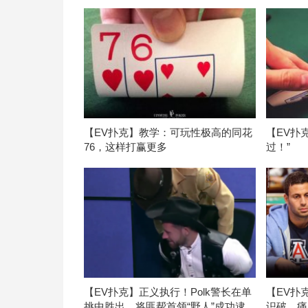
【EV扑克】教学：可玩性极高的同花
【EV扑
76，这样打赢更多
过！”
【EV扑克】正义执行！Polk警长在单
【EV扑
挑中胜出，将匪帮首领“野人”成功逮
识破，痛