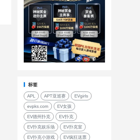
标签
APL
APT亚巡赛
EVgirls
evpks.com
EV女孩
EV德州扑克
EV扑克
EV扑克娱乐场
EV扑克室
EV扑克小游戏
EV疯狂送票