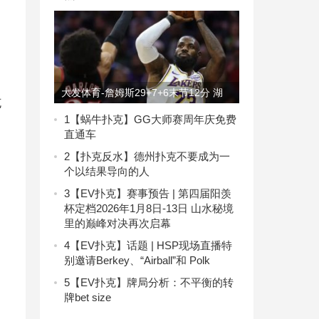
大发体育-詹姆斯29+7+6末节12分 湖
克
人险胜76人避免连败，大发助力你的致
1
【蜗牛扑克】GG大师赛周年庆免费
直通车
富之路！
2
【扑克反水】德州扑克不要成为一
个以结果导向的人
3
【EV扑克】赛事预告 | 第四届阳羡
杯定档2026年1月8日-13日 山水秘境
里的巅峰对决再次启幕
4
【EV扑克】话题 | HSP现场直播特
别邀请Berkey、“Airball”和 Polk
5
【EV扑克】牌局分析：不平衡的转
牌bet size