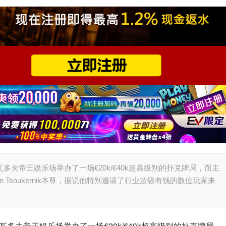
瓦多夫帝王娱乐场举办了一场€20k/€40k超高级别的扑克牌局，而主
 Tsoukernik本尊，据说他特别邀请了行业超级有钱的数位玩家来
兹瓦多夫帝王娱乐场举办了一场€20k/€40k超高级别的扑克牌局，