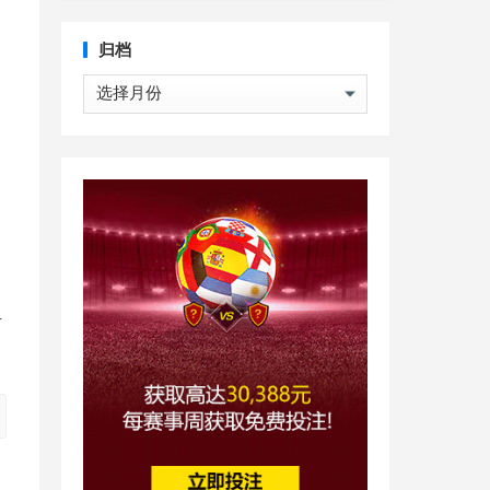
归档
归
档
有