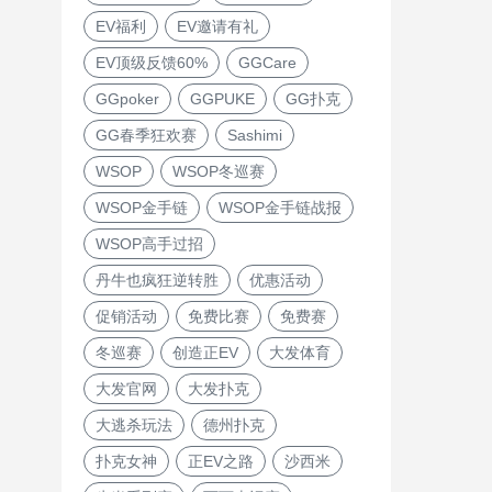
EV福利
EV邀请有礼
EV顶级反馈60%
GGCare
GGpoker
GGPUKE
GG扑克
GG春季狂欢赛
Sashimi
WSOP
WSOP冬巡赛
WSOP金手链
WSOP金手链战报
WSOP高手过招
丹牛也疯狂逆转胜
优惠活动
促销活动
免费比赛
免费赛
冬巡赛
创造正EV
大发体育
大发官网
大发扑克
大逃杀玩法
德州扑克
扑克女神
正EV之路
沙西米