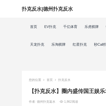
扑克反水|德州扑克反水
首页
EV扑克
千亿体育
乐虎棋牌
天龙扑克
乐淘棋牌
红星扑克
秒Call
您的位置
首页
扑克反水
【扑克反水】圈内盛传国王娱乐
作者:
德州扑克返水
1,862
阅读