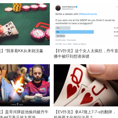
克】“我拿着KK从来就没赢
【EV扑克】这个女人太疯狂，丹牛
播中被吓到想请保镖
克】盖哥河牌超池偷鸡被丹牛
【EV扑克】拿A7撞上7-7-x的翻牌，
失44万美元超大底池
价值最大化的玩法是？