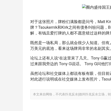
对于这张照片，牌粉们满脸都是问号，Matt Kirk、B
牌？Tsoukernik和Kirk之间有债务纠纷问
解，有钱且爱打牌的人都不愿意错过这样的牌
既然是一场私局，那么就会很少人知道。但有人在2
万美元的底池，看来这场牌局非常的名副其实
论坛上还有人说“在这里呆了几天。Tony G赢过一
过来跟我旁边的 Tony G说话。 Tony G问他打
虽然论坛和社交媒体上都说有板有眼，但目前还
对此进行说明或在社交媒体上发布照片，Tsouk
本文来自网络，不代表扑克反水|德州扑克反水立场，转载请注明出处：htt