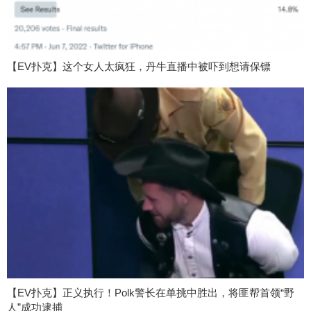
【EV扑克】这个女人太疯狂，丹牛直播中被吓到想请保镖
【EV扑克】正义执行！Polk警长在单挑中胜出，将匪帮首领“野
人”成功逮捕