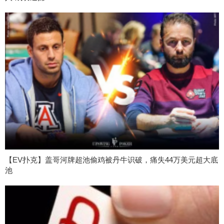
【EV扑克】盖哥河牌超池偷鸡被丹牛识破，痛失44万美元超大底
池