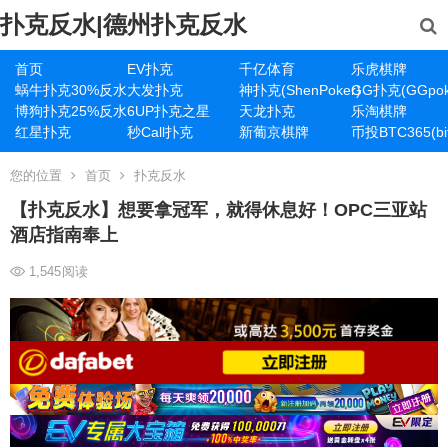
扑克反水|德州扑克反水
首页
EV扑克
千亿体育
乐虎棋牌
蜗牛扑克30%反水
大发扑克
神扑克(ShenPoker)
GG扑克(GGpok
博狗扑克25%反水
6UP扑克之星
天龙扑克
乐淘棋牌
红星扑克
秒Call扑克
新葡京棋牌
币投BTC365(bit
您的位置
首页
扑克反水
【扑克反水】想要拿冠军，就得休息好！OPC三亚站
酒店指南奉上
1,545
阅读