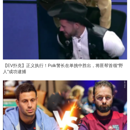
【EV扑克】正义执行！Polk警长在单挑中胜出，将匪帮首领“野
人”成功逮捕