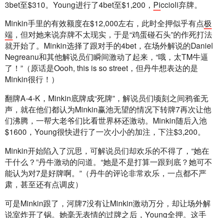
3bet至$310。Young进行了4bet至$1,200，
Pi
ccioli弃牌。
Minkin手里的有效额度在$12,000左右，此时全押似乎有点
极
端
，但对她来说弃牌不太现实，于是“鸡蛋碰石头”的作死打法
就开始了。Minkin选择了跟对手的4bet，在场外解说的Daniel 
Negreanu和其他解说员们瞬间激动了起来，“哦，太TM牛逼
了！”（原话是Oooh, this is so street，但丹牛想表达的是
Minkin很行！）
翻牌A-4-K，Minkin底牌成“死牌”，解说员们顷刻之间鸦雀无
声，就在他们都认为Minkin赢池无望的情况下转牌7再次让他
们沸腾，一帮大老爷们比看世界杯还激动。Minkin随后入池
$1600，Young很快进行了一次小小的加注，下注$3,200。
Minkin开始陷入了沉思，可解说员们却欢乐的不得了，“她在
干什么？”丹牛激动的问道。“她是不是打算一跟到底？她可不
能认为对7是好牌啊。”（丹牛的评论非常欢乐，一点都不严
肃，甚至还有点调皮）
可是Minkin跟了，河牌7没有让Minkin激动万分，却让场外解
说室炸开了锅。她毫无表情的过牌之后，Young全押。这手