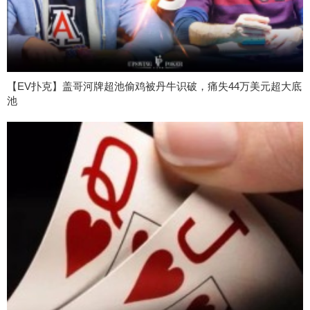
【EV扑克】盖哥河牌超池偷鸡被丹牛识破，痛失44万美元超大底
池