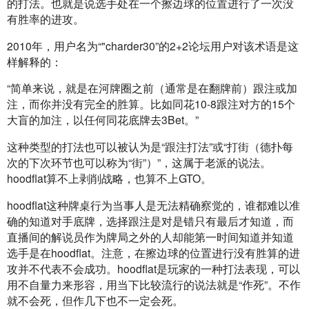
的打法。也就是说选手处在一个擦边球的位置进行了一次没
有胜率的进攻。
2010年，用户名为“"charder30”的2+2论坛用户对该术语是这
样解释的：
“简单来说，就是在河牌圈之前（通常是在翻牌前）跟注或加
注，而你并没有完全的胜算。比如同花10-8跟注对方的15个
大盲的加注，以任何同花底牌去3Bet。”
这种类型的打法也可以被认为是“跟注打法”或“打街（德扑每
次的下次环节也可以称为“街”）”，这属于老派的说法。
hoodflat算不上剥削战略，也算不上GTO。
hoodflat这种牌桌行为当事人是无法精确察觉的，谁都难以准
确的知道对手底牌，选择跟注是对是错只有最后才知道，而
直播间的解说员作为牌局之外的人却能第一时间知道并知道
选手是在hoodflat。注意，在擦边球的位置进行没有胜算的进
攻并不代表不会成功。hoodflat是玩家的一种打法表现，可以
用不自量力来形容，用当下比较流行的说法就是“作死”。不作
就不会死，但作几下也不一定会死。