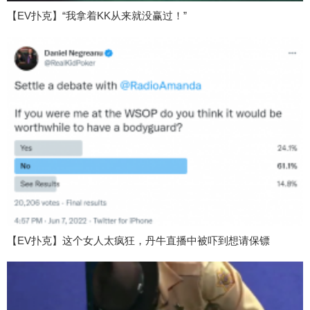
【EV扑克】“我拿着KK从来就没赢过！”
【EV扑克】这个女人太疯狂，丹牛直播中被吓到想请保镖