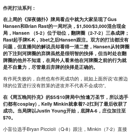
作死打法系列：
在上周的《深夜德扑》牌局看点中就为大家呈现了Gus 
Hansen和Brian Rast的一局对决，$1,500/$3,000混合现金
局，Hansen （5-2）位于劫位，翻牌圈（2-7-2）三条成牌；
Rast起手牌K-K，3bet之后Hansen跟注。双方的打法都没有
问题，但直播间的解说员却看得一清二楚，Hansen从转牌圈
的下注到河牌圈的弃牌虽然是很明智的抉择，但当时处在翻
牌圈的他并不知道，在局外人看来他在河牌圈之前的行为就
是不自量力，尽管最后弃牌的抉择是正确的。
有作死失败的，自然也有作死成功的，就如上面所说“在擦边
球的位置进行没有胜算的进攻并不代表不会成功”。
在《周五晚间扑克》的$5/$10牌局中(恰逢万圣节，所以选手
们都有cosplay)，Kelly Minkin就拿着7-2扛到了最后收获了
成功。当局牌以Justin Young开始，底牌A-6，庄位加注至
$70。
小盲位选手Bryan Piccioli（Q-8）跟注，Minkin（7-2）直接