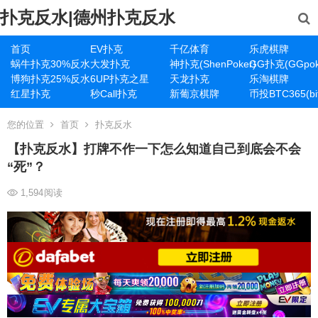
扑克反水|德州扑克反水
首页
EV扑克
千亿体育
乐虎棋牌
蜗牛扑克30%反水
大发扑克
神扑克(ShenPoker)
GG扑克(GGpok
博狗扑克25%反水
6UP扑克之星
天龙扑克
乐淘棋牌
红星扑克
秒Call扑克
新葡京棋牌
币投BTC365(bit
您的位置
首页
扑克反水
【扑克反水】打牌不作一下怎么知道自己到底会不会
“死”？
1,594
阅读