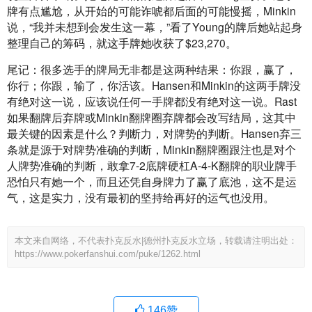
牌有点尴尬，从开始的可能诈唬都后面的可能慢摇，Minkin
说，“我并未想到会发生这一幕，”看了Young的牌后她站起身
整理自己的筹码，就这手牌她收获了$23,270。
尾记：很多选手的牌局无非都是这两种结果：你跟，赢了，
你行；你跟，输了，你活该。Hansen和Minkin的这两手牌没
有绝对这一说，应该说任何一手牌都没有绝对这一说。Rast
如果翻牌后弃牌或Minkin翻牌圈弃牌都会改写结局，这其中
最关键的因素是什么？判断力，对牌势的判断。Hansen弃三
条就是源于对牌势准确的判断，Minkin翻牌圈跟注也是对个
人牌势准确的判断，敢拿7-2底牌硬杠A-4-K翻牌的职业牌手
恐怕只有她一个，而且还凭自身牌力了赢了底池，这不是运
气，这是实力，没有最初的坚持给再好的运气也没用。
本文来自网络，不代表扑克反水|德州扑克反水立场，转载请注明出处：
https://www.pokerfanshui.com/puke/1262.html
146
赞