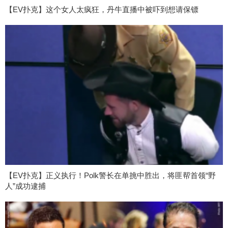
【EV扑克】这个女人太疯狂，丹牛直播中被吓到想请保镖
【EV扑克】正义执行！Polk警长在单挑中胜出，将匪帮首领“野
人”成功逮捕