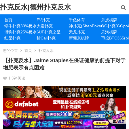
扑克反水|德州扑克反水
首页
EV扑克
千亿体育
乐虎棋牌
蜗牛扑克30%反水
大发扑克
神扑克(ShenPoker)
GG扑克(GGpok
博狗扑克25%反水
6UP扑克之星
天龙扑克
乐淘棋牌
红星扑克
秒Call扑克
新葡京棋牌
币投BTC365(bit
您的位置
首页
扑克反水
【扑克反水】Jaime Staples在保证健康的前提下对于
增肥表示有点困难
1,594
阅读