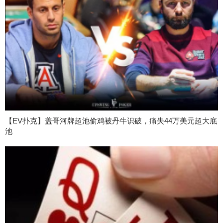
【EV扑克】盖哥河牌超池偷鸡被丹牛识破，痛失44万美元超大底
池