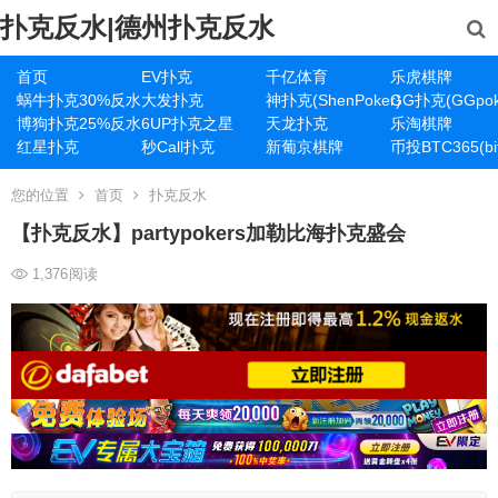
扑克反水|德州扑克反水
首页
EV扑克
千亿体育
乐虎棋牌
蜗牛扑克30%反水
大发扑克
神扑克(ShenPoker)
GG扑克(GGpok
博狗扑克25%反水
6UP扑克之星
天龙扑克
乐淘棋牌
红星扑克
秒Call扑克
新葡京棋牌
币投BTC365(bit
您的位置
首页
扑克反水
【扑克反水】partypokers加勒比海扑克盛会
1,376
阅读