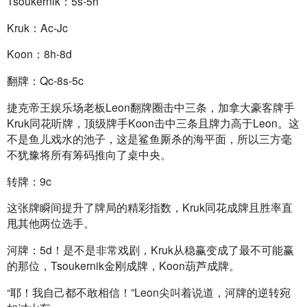
Tsoukernik：5s-5h
Kruk：Ac-Jc
Koon：8h-8d
翻牌：Qc-8s-5c
捷克帝王娱乐场老板Leon翻牌圈击中三条，加拿大豪客牌手
Kruk同花听牌，顶级牌手Koon击中三条且牌力高于Leon。这
不是鱼儿戏水的池子，这是鲨鱼厮杀的海平面，所以三方毫
不犹豫将所有筹码推向了桌中央。
转牌：9c
这张牌瞬间提升了牌局的精彩指数，Kruk同花成牌且胜率直
甩其他两位选手。
河牌：5d！是不是非常戏剧，Kruk从稳赢变成了最不可能赢
的那位，Tsoukernik金刚成牌，Koon葫芦成牌。
“耶！我自己都不敢相信！”Leon尖叫着说道，河牌的逆转宛