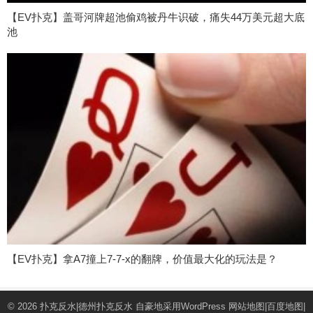
【EV扑克】盖哥河牌超池偷鸡被丹牛识破，痛失44万美元超大底
池
【EV扑克】拿A7撞上7-7-x的翻牌，价值最大化的玩法是？
© 2026
扑克反水|德州扑克反水
自豪地采用WordPress
网站地图
|
百度地图
|