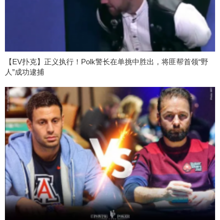
【EV扑克】正义执行！Polk警长在单挑中胜出，将匪帮首领“野
人”成功逮捕