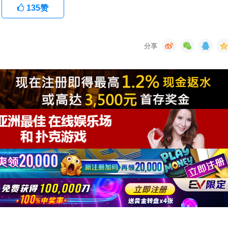
135
赞