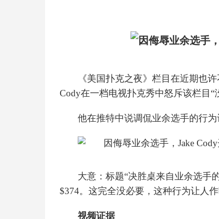
《美国扑克之夜》栏目在近期也许
Cody在一档电视扑克秀中怒斥该栏目
他在推特中说调侃业余选手的行为
大意：标题
“决胜桌来自业余选手
$374
。这完全没必要，这种行为让人作
视频证据