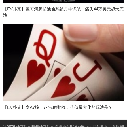
【EV扑克】盖哥河牌超池偷鸡被丹牛识破，痛失44万美元超大底
池
【EV扑克】拿A7撞上7-7-x的翻牌，价值最大化的玩法是？
© 2026
扑克反水|德州扑克反水
自豪地采用WordPress
网站地图
|
百度地图
|