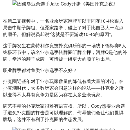
在第二支视频中，一名业余玩家翻牌前以非同花10-4松跟入
局击中顺子牌组。但冤家路窄，碰上了对手比自己大一点点
的顺子。但解说员却说“这就是不要游戏10-4o的原因”。
这手牌发生在蒙特利尔竞技扑克俱乐部的一场线下锦标赛8人
终极环节中，该名业余选手转牌圈听牌全押，河牌Q是他的补
牌，幸运的顺子成牌，可惜被一组更大的顺子秒出局。
职业牌手都对鱼类业余选手不友好？
扑克圈近些年对于业余玩家数量的降低有着大量的讨论。在
扑克潮时代，大多数玩家会同意这样的说法——扑克业之所
以变得不太具有竞争力是因为存在太多业余玩家。
牌艺不精的扑克玩家很难有语言权。所以，Cody想要业余选
手避免扑克圈的抨击是可以理解的。侮辱他们会让他们畏惧
牌场，这并不有利于扑克圈的生态发展。