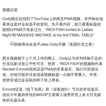
视频证据
Cody随后还找到了YouTube上的两支PNIA视频，并声称在他
看来这是对业余选手的冒犯。先不看内容，就只看看标题就
能明白PNIA方有多过分。“RICH FISH Invited to Ladies 
Night”和“MASSIVE MISTAKE at his first FINAL TABLE” 
两支视频都于上个月上传到网上，Cody认为评判经验不足的
扑克玩家没有公平性可言。然而，“RICH FISH”的视频制作者
Randall Emmett居然还是PNIA的常客嘉宾。我们不想谈论
他，但他可能并没发现该视频标题一点都不尊重人。毕竟，
他曾穿成过金花鼠的样子坐上牌桌。
Emmett还是《线下龙凤》和《深夜德扑》节目的常驻嘉宾。
他在今年夏因夸张的WSOP主赛事入场秀而登上各大扑克媒
体的头版头条。