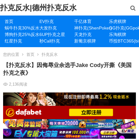
扑克反水|德州扑克反水
首页
EV扑克
千亿体育
乐虎棋牌
蜗牛扑克30%反水
大发扑克
神扑克(ShenPoker)
GG扑克(GGpok
博狗扑克25%反水
6UP扑克之星
天龙扑克
乐淘棋牌
红星扑克
秒Call扑克
新葡京棋牌
币投BTC365(bit
您的位置
首页
扑克反水
【扑克反水】因侮辱业余选手Jake Cody开撕《美国
扑克之夜》
2,136
阅读