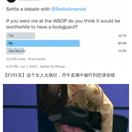
【EV扑克】这个女人太疯狂，丹牛直播中被吓到想请保镖