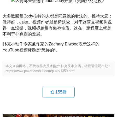
大多数回复Cody推特的人都是同意他的看法的。推特大意：
做得好，Jake。视频作者就是标题党，对于这两支视频你说
得一点没错，视频标题带有侮辱性质。这在一定程度上就是
不利于扑克圈的发展。
扑克小动作专家兼作家的Zachary Elwood表示这样的
YouTube视频标题是“恐怖的”。
本文来自网络，不代表扑克反水|德州扑克反水立场，转载请注明出处：
https://www.pokerfanshui.com/puke/1350.html
155
赞