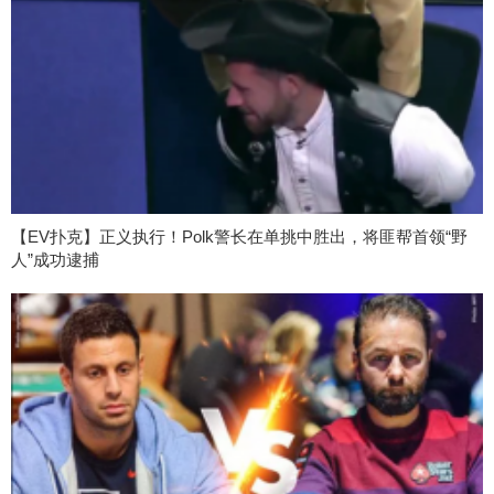
【EV扑克】正义执行！Polk警长在单挑中胜出，将匪帮首领“野
人”成功逮捕