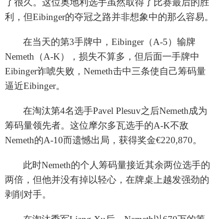
了很久。这位奥地利选手虽然取得了比赛最后的胜
利，但
Eibinger的夺冠之路并非想象中的那么容易。
在当天的第
3手牌中
，
Eibinger（A
-5
）输牌
Nemeth（A
-K
），损失不算多，但后面一手牌中
Eibinger诈唬失败，Nemeth击中三条使自己筹码量
逼近Eibinger。
在淘汰第
4名选手
Pavel Plesuv之后Nemeth成为
筹码量领先者。这位摩尔多瓦选手的A
-K不敌
Nemeth的A
-10而遗憾出局
，获得奖金
€220,870。
此时
Nemeth的个人筹码量接近其余两位选手的
两倍，但他并没有掉以轻心，在牌桌上越发强劲的
剥削对手。