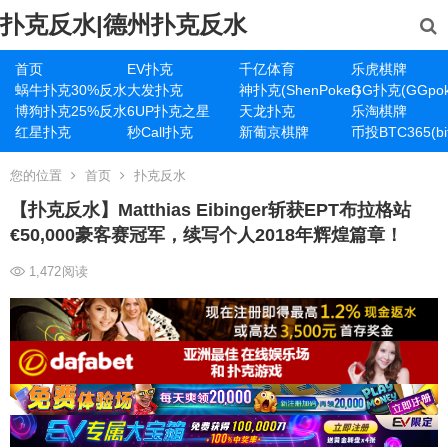
扑克反水|德州扑克反水
首页
EV扑克
千亿体育
乐虎棋牌
蜗牛扑克30%反水
大发扑克
神扑克(ShenPoker)
GG扑克(GGpok
博狗扑克25%反水
6UP扑克之星
天龙扑克
乐淘棋牌
红星扑克
秒Call扑克
新葡京棋牌
币投BTC365(bit
您的位置
首页
扑克反水
【扑克反水】Matthias Eibinger斩获EPT布拉格站
€50,000豪客赛冠军，续写个人2018年辉煌篇章！
1,472
阅读