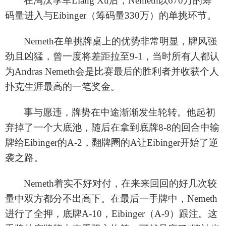
在淘汰季军
Liang Xu后，Nemeth以
670万的筹
码量进入与
Eibinger（筹码量
330万
）的单挑环节。
Nemeth在单挑牌桌上的优势非常明显，牌风强
劲且凶猛，曾一度将差距拉至9-1，当时所有人都认
为Andras Nemeth会是比赛最后的胜利者并收获个人
扑克生涯最高的一笔奖金。
事与愿违，牌势在中途渐渐发生轮转。他起初
弃掉了一个大底池，随后在拿到底牌
8-8的回合中输
牌给
Eibinger的A
-2
，翻牌圈的
A让Eibinger开始了逆
袭之路。
Nemeth着实不好对付，在来来回回的好几次较
量中双方都分不出高下。在最后一手牌中，Nemeth
进行了全押，底牌A
-10
，
Eibinger（A
-9
）跟注。这