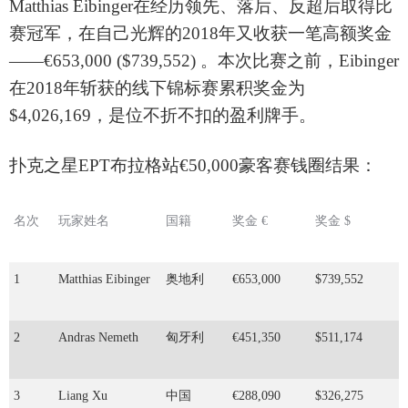
Matthias Eibinger在经历领先、落后、反超后取得比
赛冠军，在自己光辉的
2018年又收获一笔高额奖金
——
€653,000 ($739,552) 。本次比赛之前，Eibinger
在
2018年斩获的线下锦标赛累积奖金为
$4,026,169，是位不折不扣的盈利牌手。
扑克之星
EPT布拉格站€50,000豪客赛钱圈结果：
名次
玩家姓名
国籍
奖金
€
奖金
$
1
Matthias Eibinger
奥地利
€653,000
$739,552
2
Andras Nemeth
匈牙利
€451,350
$511,174
3
Liang Xu
中国
€288,090
$326,275