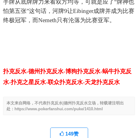
手牌从底牌牌力来看双方均等，可就是应了
“牌神也
怕第五张”这句话，河牌
9让
Eibinger成牌并成为比赛
终极冠军，而Nemeth只有沦落为比赛亚军。
扑克反水-德州扑克反水-博狗扑克反水-蜗牛扑克反
水-扑克之星反水-联众扑克反水-天龙扑克反水
本文来自网络，不代表扑克反水|德州扑克反水立场，转载请注明出
处：https://www.pokerfanshui.com/puke/1410.html
149
赞