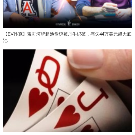
【EV扑克】盖哥河牌超池偷鸡被丹牛识破，痛失44万美元超大底
池