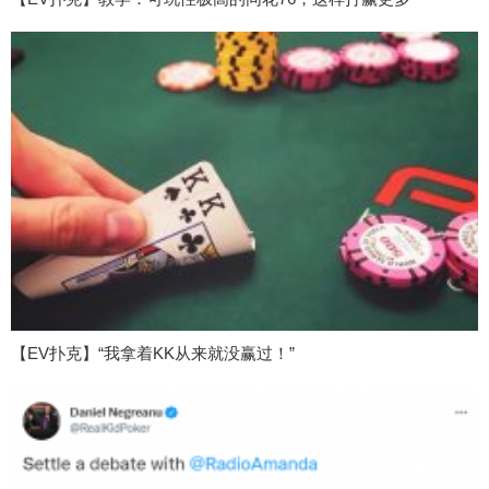
【EV扑克】“我拿着KK从来就没赢过！”