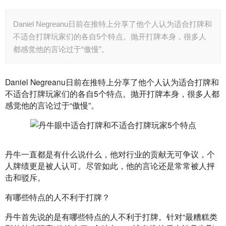
Daniel Negreanu日前在推特上分享了他个人认为适合打牌和
不适合打牌玩家们的各自5个特点。抛开打牌本身，很多人
都感觉他的言论过于“傲慢”。
Daniel Negreanu日前在推特上分享了他个人认为适合打牌和
不适合打牌玩家们的各自5个特点。抛开打牌本身，很多人都
感觉他的言论过于“傲慢”。
丹牛一直都是有什么说什么，他对行业的贡献无可争议，个
人牌绩更是被人认可。尽管如此，他的言论还是常常被人抨
击和驳斥。
有哪些特点的人不利于打牌？
丹牛首先说的是有哪些特点的人不利于打牌。针对“最糟糕类