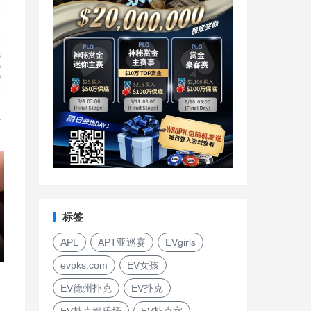
直
标签
APL
APT亚巡赛
EVgirls
evpks.com
EV女孩
EV德州扑克
EV扑克
EV扑克娱乐场
EV扑克室