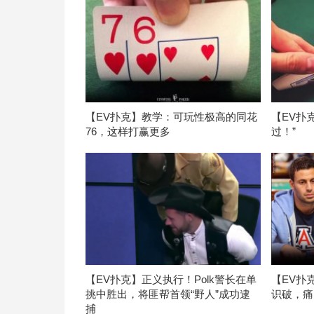
【EV扑克】教学：可玩性极高的同花
【EV扑
76，这样打赢更多
过！”
【EV扑克】正义执行！Polk警长在单
【EV扑
挑中胜出，将匪帮首领“野人”成功逮
识破，痛
捕