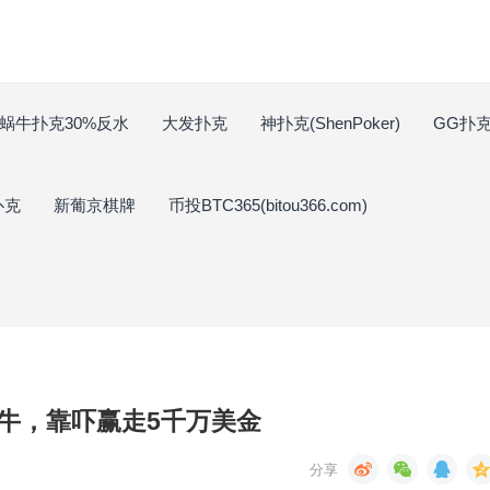
蜗牛扑克30%反水
大发扑克
神扑克(ShenPoker)
GG扑克(
扑克
新葡京棋牌
币投BTC365(bitou366.com)
牛，靠吓赢走5千万美金