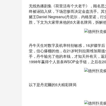
无线热播剧集《荷里活有个大老千》，顾名思
终被诬陷入狱，下场悲惨而决定金盘洗手。其
赌王Daniel Negreanu(丹尼尔．内格
胜，下文为大家带来他的5大著名牌局，拆解
丹牛天生对数字及机率特别敏感，16岁辍学
堂，信心爆棚的他，在21岁时到拉斯维加斯搵
手，丹牛输光了他的本钱，才知天外有天，返
1998年赢得个人首条WSOP金手链，之后在20
以下是丹尼爾的5大精彩牌局