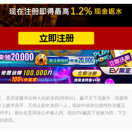
，是讲述赌术出神入化的龙四(郑则仕)，赢尽天下无敌手，但最终
世上赌术高手，又何止剧中龙四一人，现实中就有位德州扑克赌王
，行业俗称丹牛)，最出名是用读心术偷人鸡，曾在0%赢面下反败为胜，下文
的原因。