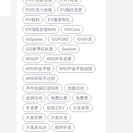
EV扑克小游戏
EV疯狂送票
EV福利
EV邀请有礼
EV顶级反馈60%
GGCare
GGpoker
GGPUKE
GG扑克
GG春季狂欢赛
Sashimi
WSOP
WSOP冬巡赛
WSOP金手链
WSOP金手链战报
WSOP高手过招
丹牛也疯狂逆转胜
优惠活动
促销活动
免费比赛
免费赛
冬巡赛
创造正EV
大发体育
大发官网
大发扑克
大逃杀玩法
德州扑克