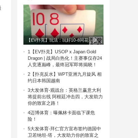
最
【EV扑克】玩法：玩好10-8同花，能
让你赢不少
1
【EV扑克】USOP x Japan Gold
Dragon | 战局白热化！主赛事仅存24
人竞逐巅峰，最终冠军即将揭晓！
高
2
【扑克反水】WPT亚洲九月旋风 相
约日本韩国越南
3
大发体育-观战台：英格兰赢意大利
将提前出线 阿根廷冲击四，大发助力
你的致富之路！
4
迈博体育：曝佩林卡面临下课危
险！
5
大发体育-拜仁官方宣布签约德国中
卫若纳坦-塔，大发助力你的致富之