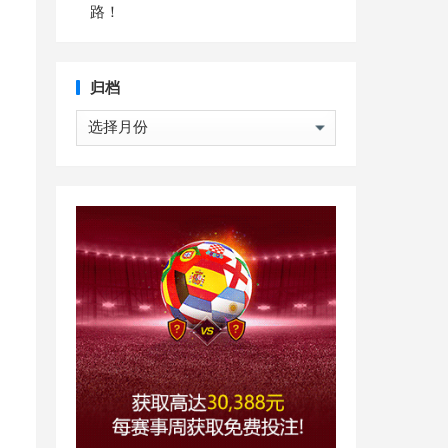
路！
归档
归
档