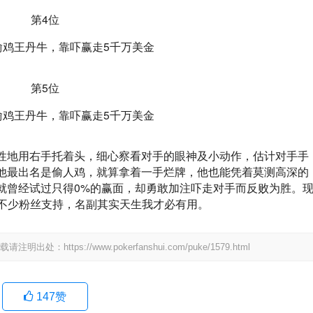
第4位
第5位
性地用右手托着头，细心察看对手的眼神及小动作，估计对手手
他最出名是偷人鸡，就算拿着一手烂牌，他也能凭着莫测高深的
就曾经试过只得0%的赢面，却勇敢加注吓走对手而反败为胜。
有不少粉丝支持，名副其实天生我才必有用。
ps://www.pokerfanshui.com/puke/1579.html
147
赞