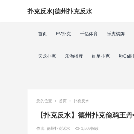
扑克反水|德州扑克反水
首页
EV扑克
千亿体育
乐虎棋牌
天龙扑克
乐淘棋牌
红星扑克
秒Call
您的位置
首页
扑克反水
【扑克反水】德州扑克偷鸡王丹
作者:
德州扑克返水
1,509
阅读