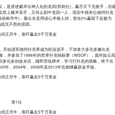
义，是讲述赌术出神入化的龙四(郑则仕)，赢尽天下无敌手，但
实世上赌术高手，又何止剧中龙四一人，现实中就有位德州扑克
里诺，行业俗称丹牛)，最出名是用读心术偷人鸡，曾在0%赢面下反败为
他战无不胜的原因。
后，开始进军德州扑克界成为职业选手，于加拿大多伦多赌出名
食，并参加了1996年的世界扑克锦标赛（WSOP），面对如云
回多伦多的故乡后，随即苦练牌术，学习打扑克的策略，终于在
03年、2004年、2008年及2013年也相继赢获金手链。
第1位