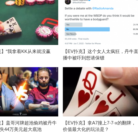
克】“我拿着KK从来就没赢
【EV扑克】这个女人太疯狂，丹牛
播中被吓到想请保镖
克】盖哥河牌超池偷鸡被丹牛
【EV扑克】拿A7撞上7-7-x的翻牌，
失44万美元超大底池
价值最大化的玩法是？