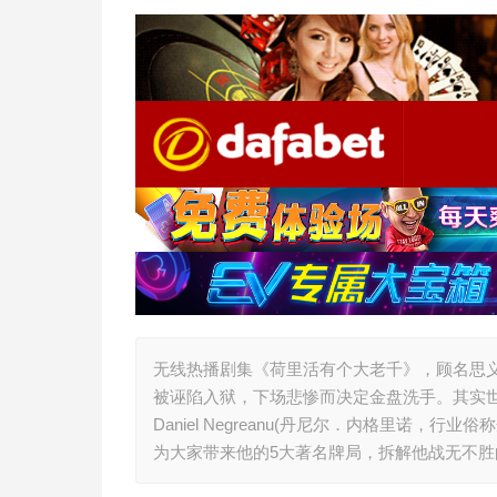
无线热播剧集《荷里活有个大老千》，顾名思义
被诬陷入狱，下场悲惨而决定金盘洗手。其实
Daniel Negreanu(丹尼尔．内格里诺
为大家带来他的5大著名牌局，拆解他战无不胜