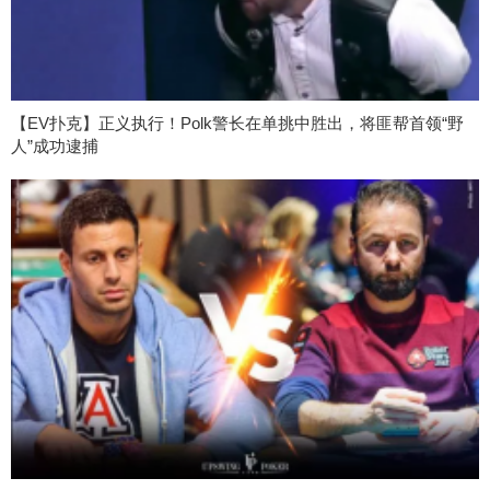
【EV扑克】正义执行！Polk警长在单挑中胜出，将匪帮首领“野
人”成功逮捕