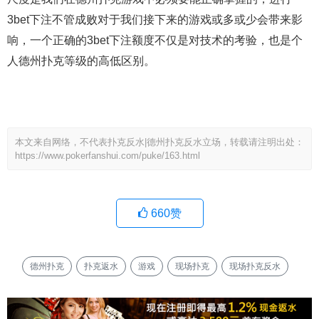
3bet下注不管成败对于我们接下来的游戏或多或少会带来影
响，一个正确的3bet下注额度不仅是对技术的考验，也是个
人德州扑克等级的高低区别。
本文来自网络，不代表扑克反水|德州扑克反水立场，转载请注明出处：
https://www.pokerfanshui.com/puke/163.html
660
赞
德州扑克
扑克返水
游戏
现场扑克
现场扑克反水