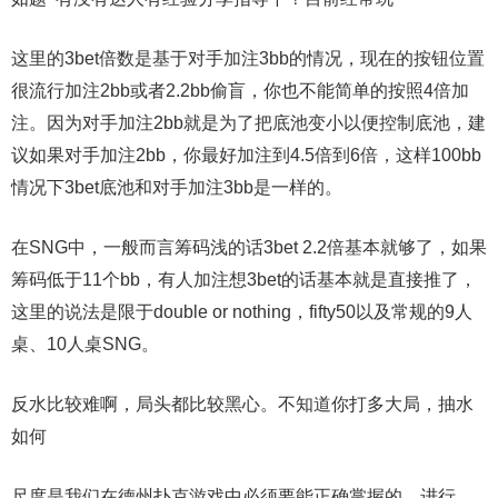
这里的3bet倍数是基于对手加注3bb的情况，现在的按钮位置
很流行加注2bb或者2.2bb偷盲，你也不能简单的按照4倍加
注。因为对手加注2bb就是为了把底池变小以便控制底池，建
议如果对手加注2bb，你最好加注到4.5倍到6倍，这样100bb
情况下3bet底池和对手加注3bb是一样的。
在SNG中，一般而言筹码浅的话3bet 2.2倍基本就够了，如果
筹码低于11个bb，有人加注想3bet的话基本就是直接推了，
这里的说法是限于double or nothing，fifty50以及常规的9人
桌、10人桌SNG。
反水比较难啊，局头都比较黑心。不知道你打多大局，抽水
如何
尺度是我们在德州扑克游戏中必须要能正确掌握的，进行