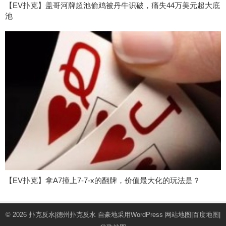
【EV扑克】盖哥河牌超池偷鸡被丹牛识破，痛失44万美元超大底
池
【EV扑克】拿A7撞上7-7-x的翻牌，价值最大化的玩法是？
© 2026
扑克反水|德州扑克反水
自豪地采用WordPress
网站地图
|
百度地图
|