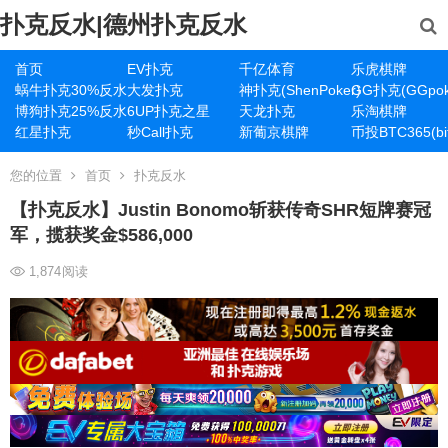
扑克反水|德州扑克反水
首页
EV扑克
千亿体育
乐虎棋牌
蜗牛扑克30%反水
大发扑克
神扑克(ShenPoker)
GG扑克(GGpok
博狗扑克25%反水
6UP扑克之星
天龙扑克
乐淘棋牌
红星扑克
秒Call扑克
新葡京棋牌
币投BTC365(bit
您的位置
首页
扑克反水
【扑克反水】Justin Bonomo斩获传奇SHR短牌赛冠
军，揽获奖金$586,000
1,874
阅读