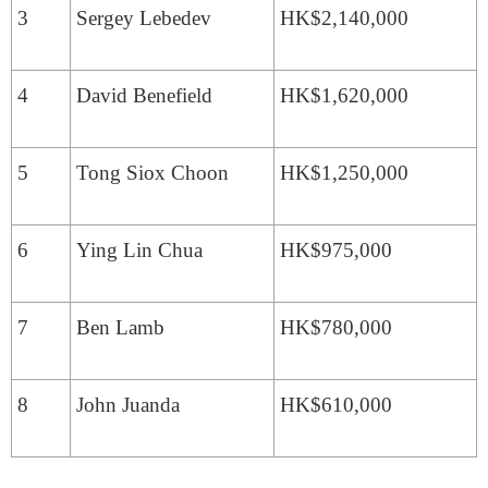
3
Sergey Lebedev
HK$2,140,000
4
David Benefield
HK$1,620,000
5
Tong Siox Choon
HK$1,250,000
6
Ying Lin Chua
HK$975,000
7
Ben Lamb
HK$780,000
8
John Juanda
HK$610,000