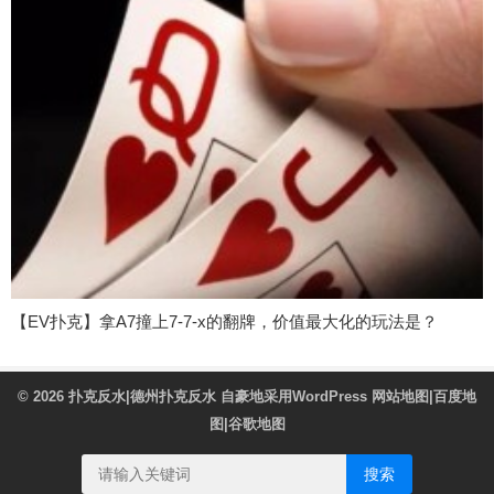
【EV扑克】拿A7撞上7-7-x的翻牌，价值最大化的玩法是？
© 2026
扑克反水|德州扑克反水
自豪地采用WordPress
网站地图
|
百度地
图
|
谷歌地图
搜索