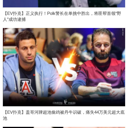
【EV扑克】正义执行！Polk警长在单挑中胜出，将匪帮首领“野
人”成功逮捕
【EV扑克】盖哥河牌超池偷鸡被丹牛识破，痛失44万美元超大底
池