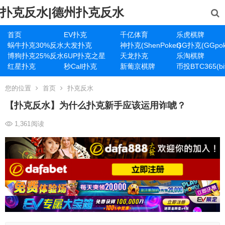
扑克反水|德州扑克反水
首页
EV扑克
千亿体育
乐虎棋牌
蜗牛扑克30%反水
大发扑克
神扑克(ShenPoker)
GG扑克(GGpok
博狗扑克25%反水
6UP扑克之星
天龙扑克
乐淘棋牌
红星扑克
秒Call扑克
新葡京棋牌
币投BTC365(bit
您的位置
首页
扑克反水
【扑克反水】​为什么扑克新手应该运用诈唬？
1,361
阅读