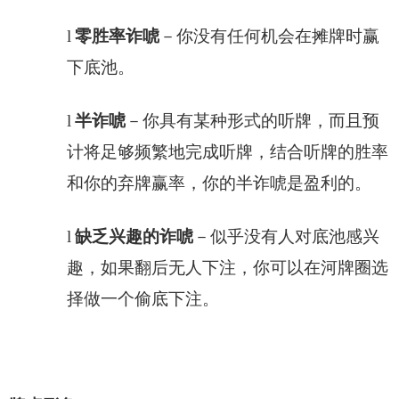
l
零胜率诈唬
－你没有任何机会在摊牌时赢
下底池。
l
半诈唬
－你具有某种形式的听牌，而且预
计将足够频繁地完成听牌，结合听牌的胜率
和你的弃牌赢率，你的半诈唬是盈利的。
l
缺乏兴趣的诈唬
－似乎没有人对底池感兴
趣，如果翻后无人下注，你可以在河牌圈选
择做一个偷底下注。