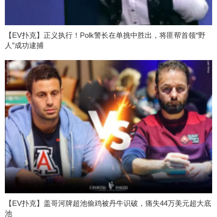
【EV扑克】正义执行！Polk警长在单挑中胜出，将匪帮首领“野
人”成功逮捕
【EV扑克】盖哥河牌超池偷鸡被丹牛识破，痛失44万美元超大底
池