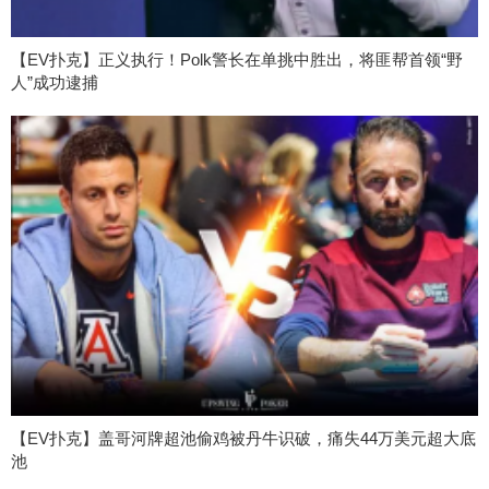
【EV扑克】正义执行！Polk警长在单挑中胜出，将匪帮首领“野
人”成功逮捕
【EV扑克】盖哥河牌超池偷鸡被丹牛识破，痛失44万美元超大底
池