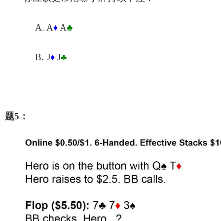
A.
A
A
♣
♦
B.
J
J
♣
♦
题5：