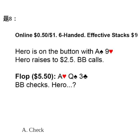
题8：
A.
Check