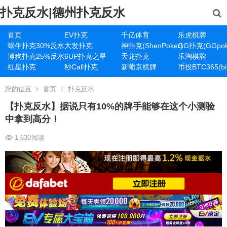
扑克反水|德州扑克反水
首页
EV扑克
千亿体育
乐虎棋牌
蜗牛扑克30%反水
大发扑克
神扑克(ShenPoker)
GG扑克(GGpok
博狗扑克25%反水
6UP扑克之星
天龙扑克
乐淘棋牌
红星扑克
秒Call扑克
新葡京棋牌
币投BTC365(bit
您的位置
首页
扑克反水
【扑克反水】​据说只有10%的牌手能够在这个小测验
中拿到高分！
1,630
阅读