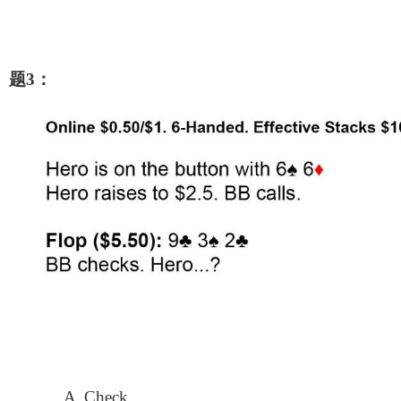
题3：
A.
Check