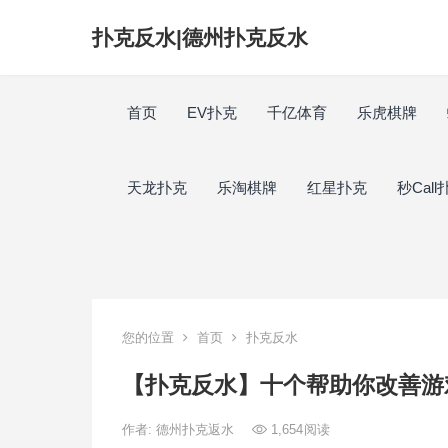
扑克反水|德州扑克反水
首页
EV扑克
千亿体育
乐虎棋牌
天龙扑克
乐淘棋牌
红星扑克
秒Call
您的位置
首页
扑克反水
【扑克反水】​十个帮助你改善
作者:
德州扑克返水
1,654
阅读