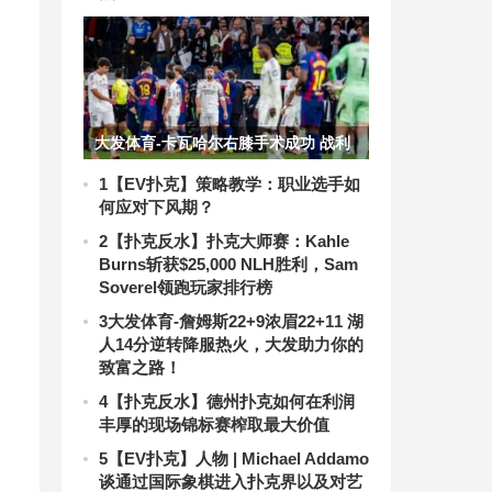
大发体育-卡瓦哈尔右膝手术成功 战利
物浦阿诺德迎首发，大发助力你的致富
1
【EV扑克】策略教学：职业选手如
何应对下风期？
之路！
2
【扑克反水】扑克大师赛：Kahle
Burns斩获$25,000 NLH胜利，Sam
Soverel领跑玩家排行榜
3
大发体育-詹姆斯22+9浓眉22+11 湖
人14分逆转降服热火，大发助力你的
致富之路！
4
【扑克反水】德州扑克如何在利润
丰厚的现场锦标赛榨取最大价值
5
【EV扑克】人物 | Michael Addamo
谈通过国际象棋进入扑克界以及对艺