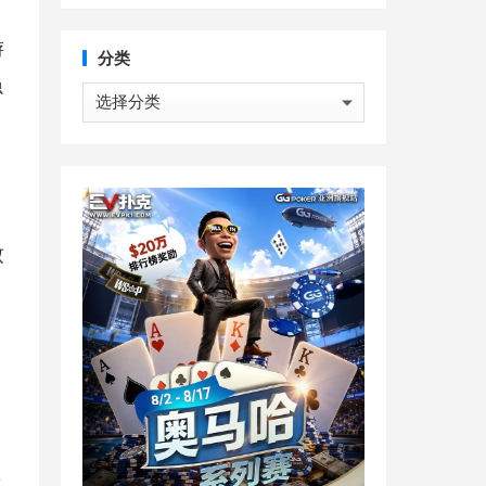
游
分类
隐
分
类
致