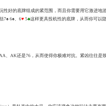
玩性好的底牌组成的紧范围，而且你需要用它激进地
括7
♠
6
♠
、6
♥
5
♣
这样更具投机性的底牌，从而你可以
AA、AK还是76，从而使得你极难对抗。紧凶往往是