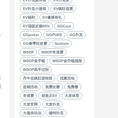
EV扑克小游戏
EV疯狂送票
EV福利
EV邀请有礼
EV顶级反馈60%
GGCare
GGpoker
GGPUKE
GG扑克
方
GG春季狂欢赛
Sashimi
WSOP
WSOP冬巡赛
WSOP金手链
WSOP金手链战报
WSOP高手过招
在
丹牛也疯狂逆转胜
优惠活动
听
促销活动
免费比赛
免费赛
冬巡赛
创造正EV
大发体育
大发官网
大发扑克
大逃杀玩法
德州扑克