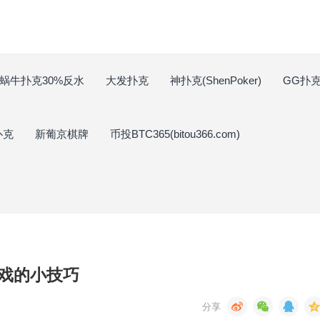
蜗牛扑克30%反水
大发扑克
神扑克(ShenPoker)
GG扑克(
扑克
新葡京棋牌
币投BTC365(bitou366.com)
游戏的小技巧