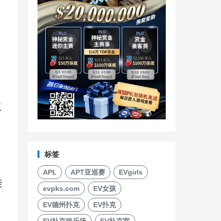
两
赢
标签
APL
APT亚巡赛
EVgirls
能
evpks.com
EV女孩
EV德州扑克
EV扑克
EV扑克娱乐场
EV扑克室