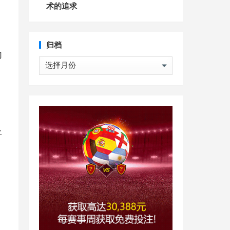
术的追求
归档
为
归
档
将