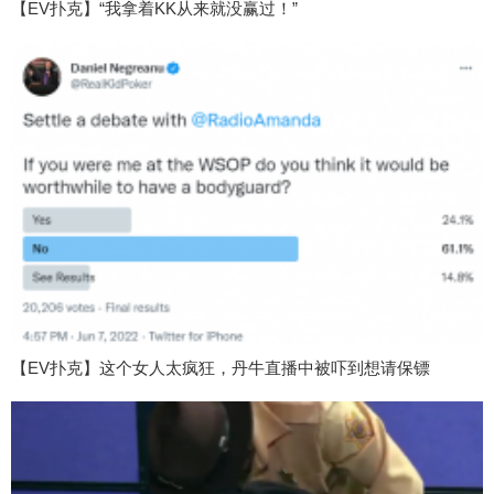
【EV扑克】“我拿着KK从来就没赢过！”
【EV扑克】这个女人太疯狂，丹牛直播中被吓到想请保镖