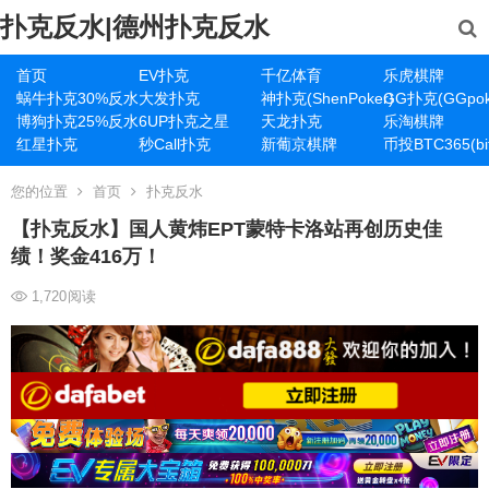
扑克反水|德州扑克反水
首页
EV扑克
千亿体育
乐虎棋牌
蜗牛扑克30%反水
大发扑克
神扑克(ShenPoker)
GG扑克(GGpok
博狗扑克25%反水
6UP扑克之星
天龙扑克
乐淘棋牌
红星扑克
秒Call扑克
新葡京棋牌
币投BTC365(bit
您的位置
首页
扑克反水
【扑克反水】国人黄炜EPT蒙特卡洛站再创历史佳
绩！奖金416万！
1,720
阅读