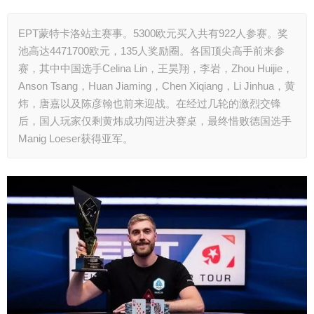
EPT蒙特卡洛站主赛事。5300欧元买入共有922人参赛。奖
池高达4471700欧元，135人奖励圈。各国顶尖高手前来参
赛，其中中国选手Celina Lin，王昊翔，李岩，Zhou Huijie，
Anson Tsang，Huan Jiaming，Chen Xiqiang，Li Jinhua，黄
炜，唐嘉以及陈彦翰也前来迎战。在经过几轮的激烈交锋
后，国人玩家仅剩黄炜成功闯进决赛桌，最终惜败德国选手
Manig Loeser获得亚军。