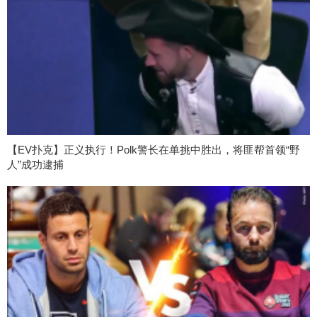
【EV扑克】正义执行！Polk警长在单挑中胜出，将匪帮首领“野
人”成功逮捕