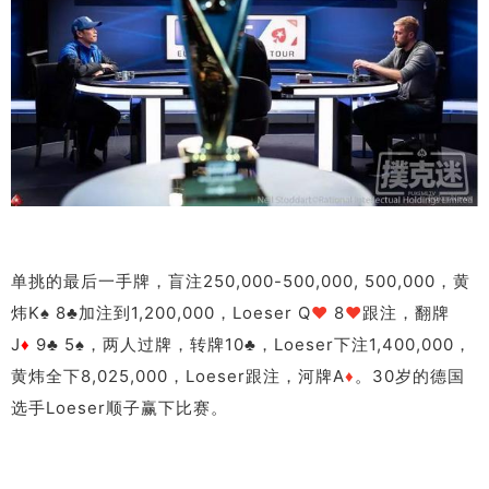
单挑的最后一手牌，盲注250,000-500,000, 500,000，黄
炜K♠ 8♣加注到1,200,000，Loeser Q
♥
8
♥
跟注，翻牌
J
♦
9♣ 5♠，两人过牌，转牌10♣，Loeser下注1,400,000，
黄炜全下8,025,000，Loeser跟注，河牌A
♦
。30岁的德国
选手Loeser顺子赢下比赛。