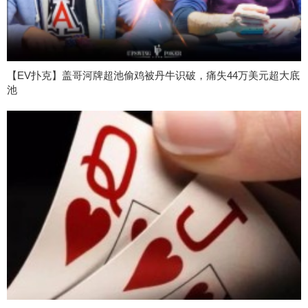
【EV扑克】盖哥河牌超池偷鸡被丹牛识破，痛失44万美元超大底
池