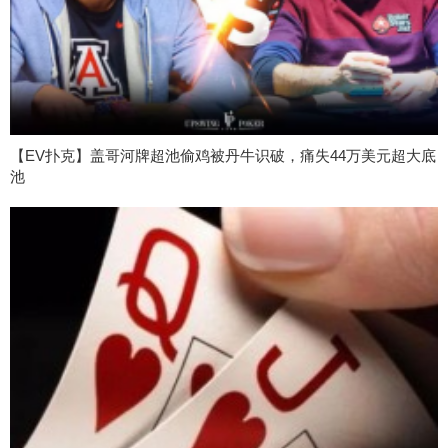
【EV扑克】盖哥河牌超池偷鸡被丹牛识破，痛失44万美元超大底
池