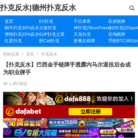
扑克反水|德州扑克反水
首页
EV扑克
千亿体育
乐虎棋牌
蜗牛扑克30%反水
大发扑克
神扑克(ShenPoker)
GG扑克(GGpok
博狗扑克25%反水
6UP扑克之星
天龙扑克
乐淘棋牌
红星扑克
秒Call扑克
新葡京棋牌
币投BTC365(bit
您的位置
首页
扑克反水
【扑克反水】巴西金手链牌手透露内马尔退役后会成
为职业牌手
1,481
阅读