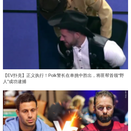
【EV扑克】正义执行！Polk警长在单挑中胜出，将匪帮首领“野
人”成功逮捕