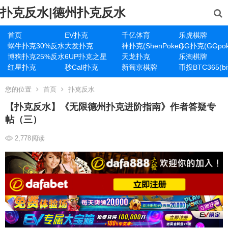
扑克反水|德州扑克反水
首页
EV扑克
千亿体育
乐虎棋牌
蜗牛扑克30%反水
大发扑克
神扑克(ShenPoker)
GG扑克(GGpok
博狗扑克25%反水
6UP扑克之星
天龙扑克
乐淘棋牌
红星扑克
秒Call扑克
新葡京棋牌
币投BTC365(bit
您的位置
首页
扑克反水
【扑克反水】《无限德州扑克进阶指南》作者答疑专
帖（三）
2,778
阅读