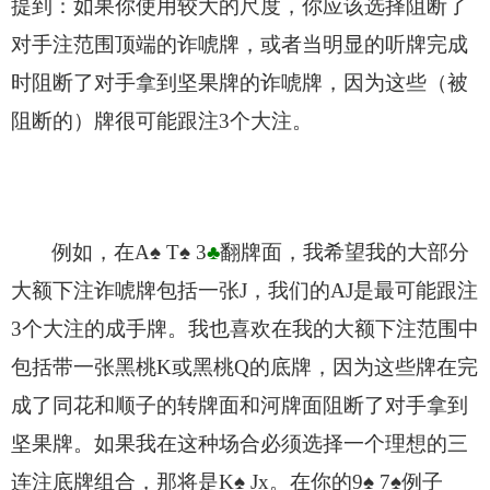
提到：如果你使用较大的尺度，你应该选择阻断了
对手注范围顶端的诈唬牌，或者当明显的听牌完成
时阻断了对手拿到坚果牌的诈唬牌，因为这些（被
阻断的）牌很可能跟注3个大注。
例如，在A
♠
T
♠
3
♣
翻牌面，我希望我的大部分
大额下注诈唬牌包括一张J，我们的AJ是最可能跟注
3个大注的成手牌。我也喜欢在我的大额下注范围中
包括带一张黑桃K或黑桃Q的底牌，因为这些牌在完
成了同花和顺子的转牌面和河牌面阻断了对手拿到
坚果牌。如果我在这种场合必须选择一个理想的三
连注底牌组合，那将是K
♠
Jx
。在你的9
♠
7
♠
例子