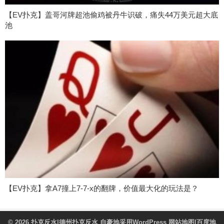
【EV扑克】盖哥河牌超池偷鸡被丹牛识破，痛失44万美元超大底
池
【EV扑克】拿A7撞上7-7-x的翻牌，价值最大化的玩法是？
© 2026
扑克反水|德州扑克反水
自豪地采用WordPress
网站地图
|
百度地