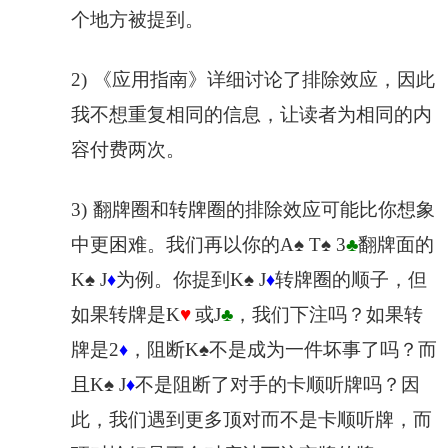
个地方被提到。
2)
《应用指南》详细讨论了排除效应，因此
我不想重复相同的信息，让读者为相同的内
容付费两次。
3)
翻牌圈和转牌圈的排除效应可能比你想象
中更困难。我们再以你的A
♠
T
♠
3
♣
翻牌面的
K
♠
J
为例。你提到K
♠
J
转牌圈的顺子，但
♦
♦
如果转牌是K
♥
或J
♣
，我们下注吗？如果转
牌是2
，阻断K
♠
不是成为一件坏事了吗？而
♦
且K
♠
J
不是阻断了对手的卡顺听牌吗？因
♦
此，我们遇到更多顶对而不是卡顺听牌，而