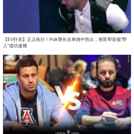
【EV扑克】正义执行！Polk警长在单挑中胜出，将匪帮首领“野
人”成功逮捕