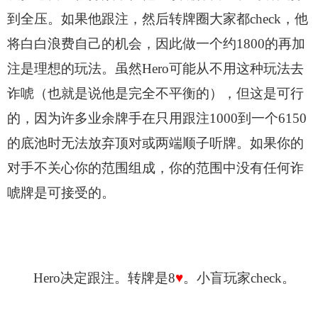
到全压。如果他跟注，然后转牌圈大家都check，他
将白白浪费自己的机会，因此做一个约1800的再加
注是理想的玩法。虽然Hero可能从不用这种玩法去
诈唬（也就是说他是完全不平衡的），但这是可行
的，因为许多业余牌手在只用跟注1000到一个6150
的底池时无法放弃顶对或两端顺子听牌。如果你的
对手不关心你的范围组成，你的范围中没有任何诈
唬牌是可接受的。
Hero
决定跟注。转牌是8
♥
。小盲玩家check。