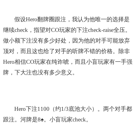
假设Hero翻牌圈跟注，我认为他唯一的选择是
继续check，指望对CO玩家的下注check-raise全压。
做小额下注没有多少好处，因为他的对手可能放弃
顶对，而且这也给了对手的听牌不错的价格。除非
Hero相信CO玩家在纯诈唬，而且小盲玩家有一手强
牌，下大注也没有多少意义。
Hero
下注1100（约1/3底池大小）。两个对手都
跟注。河牌是8
♠
。小盲玩家check。