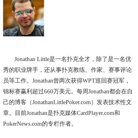
Jonathan Little
是一名扑克全才，除了是一名优
秀的职业牌手，还从事扑克教练、作家、赛事评论
员等工作。Jonathan曾两次获得WPT巡回赛冠军，
锦标赛赢利超过660万美元。每周Jonathan都会在自
己的博客（JonathanLittlePoker.com）发表技术性文
章。目前Jonathan是扑克媒体CardPlayer.com和
PokerNews.com的专栏作者。