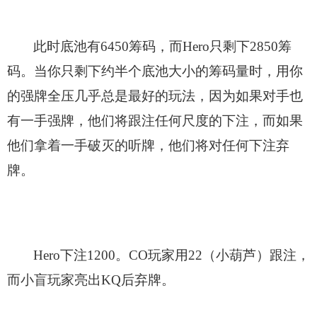
此时底池有6450筹码，而Hero只剩下2850筹
码。当你只剩下约半个底池大小的筹码量时，用你
的强牌全压几乎总是最好的玩法，因为如果对手也
有一手强牌，他们将跟注任何尺度的下注，而如果
他们拿着一手破灭的听牌，他们将对任何下注弃
牌。
Hero
下注1200。CO玩家用22（小葫芦）跟注，
而小盲玩家亮出KQ后弃牌。