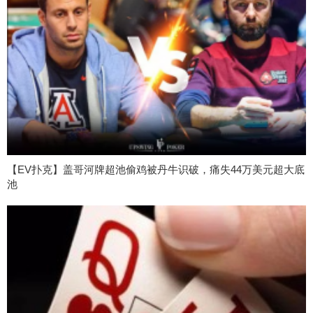
【EV扑克】盖哥河牌超池偷鸡被丹牛识破，痛失44万美元超大底
池