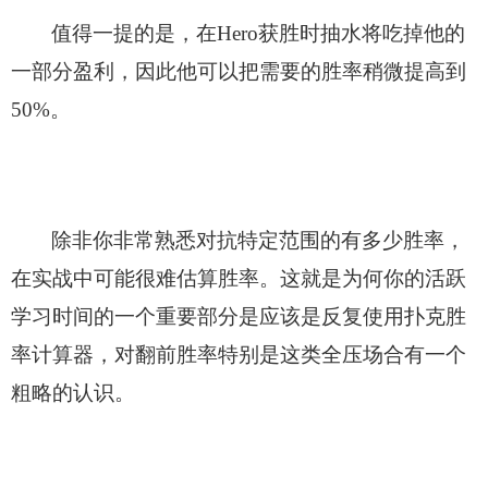
值得一提的是，在Hero获胜时抽水将吃掉他的
一部分盈利，因此他可以把需要的胜率稍微提高到
50%。
除非你非常熟悉对抗特定范围的有多少胜率，
在实战中可能很难估算胜率。这就是为何你的活跃
学习时间的一个重要部分是应该是反复使用扑克胜
率计算器，对翻前胜率特别是这类全压场合有一个
粗略的认识。