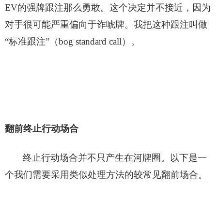
EV的强牌跟注那么勇敢。这个决定并不接近，因为
对手很可能严重偏向于诈唬牌。我把这种跟注叫做
“标准跟注”（bog standard call）。
翻前终止行动场合
终止行动场合并不只产生在河牌圈。以下是一
个我们需要采用类似处理方法的较常见翻前场合。