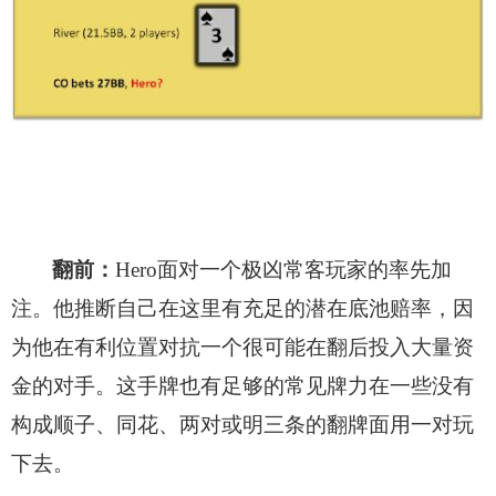
翻前：
Hero
面对一个极凶常客玩家的率先加
注。他推断自己在这里有充足的潜在底池赔率，因
为他在有利位置对抗一个很可能在翻后投入大量资
金的对手。这手牌也有足够的常见牌力在一些没有
构成顺子、同花、两对或明三条的翻牌面用一对玩
下去。