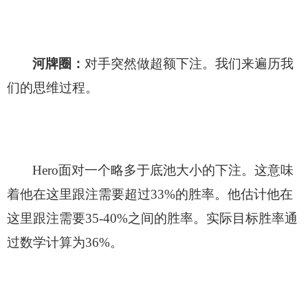
河牌圈：
对手突然做超额下注。我们来遍历我
们的思维过程。
Hero
面对一个略多于底池大小的下注。这意味
着他在这里跟注需要超过33%的胜率。他估计他在
这里跟注需要35-40%之间的胜率。实际目标胜率通
过数学计算为36%。