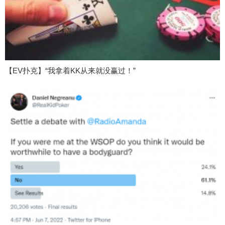
【EV扑克】“我拿着KK从来就没赢过！”