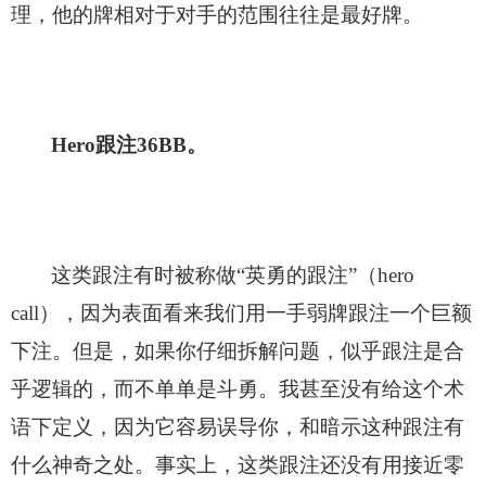
理，他的牌相对于对手的范围往往是最好牌。
Hero
跟注36BB。
这类跟注有时被称做“英勇的跟注”（hero
call），因为表面看来我们用一手弱牌跟注一个巨额
下注。但是，如果你仔细拆解问题，似乎跟注是合
乎逻辑的，而不单单是斗勇。我甚至没有给这个术
语下定义，因为它容易误导你，和暗示这种跟注有
什么神奇之处。事实上，这类跟注还没有用接近零