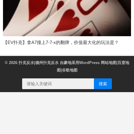
【EV扑克】拿A7撞上7-7-x的翻牌，价值最大化的玩法是？
© 2026
扑克反水|德州扑克反水
自豪地采用WordPress
网站地图
|
百度地
图
|
谷歌地图
搜索