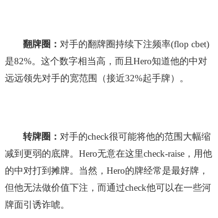
翻牌圈：
对手的翻牌圈持续下注频率(flop cbet)
是82%。这个数字相当高，而且Hero知道他的中对
远远领先对手的宽范围（接近32%起手牌）。
转牌圈：
对手的check很可能将他的范围大幅缩
减到更弱的底牌。Hero无意在这里check-raise，用他
的中对打到摊牌。当然，Hero的牌经常是最好牌，
但他无法做价值下注，而通过check他可以在一些河
牌面引诱诈唬。