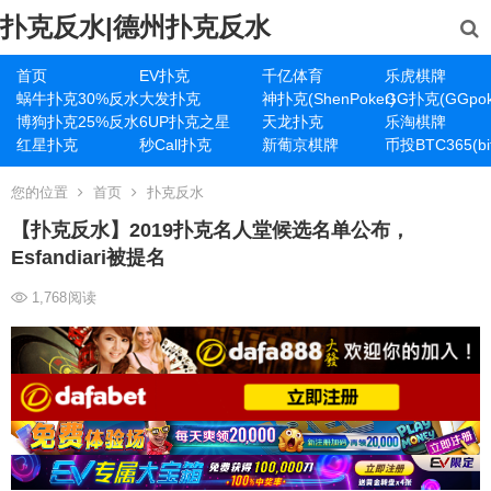
扑克反水|德州扑克反水
首页
EV扑克
千亿体育
乐虎棋牌
蜗牛扑克30%反水
大发扑克
神扑克(ShenPoker)
GG扑克(GGpok
博狗扑克25%反水
6UP扑克之星
天龙扑克
乐淘棋牌
红星扑克
秒Call扑克
新葡京棋牌
币投BTC365(bit
您的位置
首页
扑克反水
【扑克反水】2019扑克名人堂候选名单公布，
Esfandiari被提名
1,768
阅读