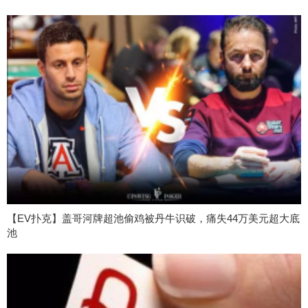
【EV扑克】盖哥河牌超池偷鸡被丹牛识破，痛失44万美元超大底
池