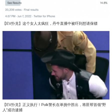
【EV扑克】这个女人太疯狂，丹牛直播中被吓到想请保镖
【EV扑克】正义执行！Polk警长在单挑中胜出，将匪帮首领“野
人”成功逮捕