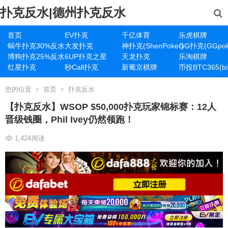
扑克反水|德州扑克反水
首页
EV扑克
千亿体育
乐虎棋牌
蜗牛扑克30%反水
大发扑克
神扑克(ShenPoker)
GG扑克(GGpok
博狗扑克25%反水
6UP扑克之星
天龙扑克
乐淘棋牌
红星扑克
秒Call扑克
新葡京棋牌
币投BTC365(bit
您的位置
首页
扑克反水
【扑克反水】WSOP $50,000扑克玩家锦标赛：12人
晋级钱圈，Phil Ivey仍然领跑！
1,424
阅读