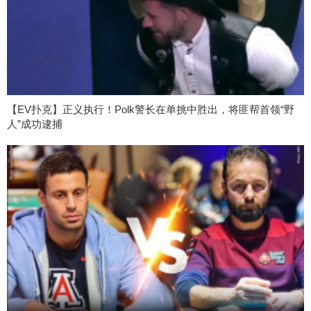
【EV扑克】正义执行！Polk警长在单挑中胜出，将匪帮首领“野
人”成功逮捕