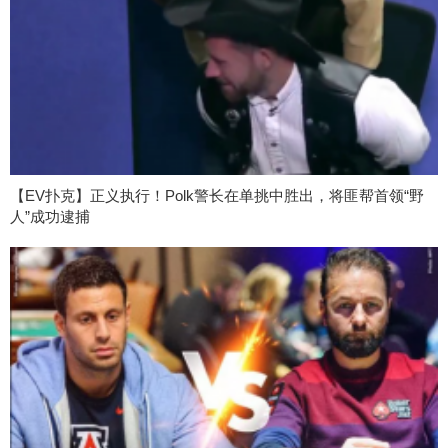
【EV扑克】正义执行！Polk警长在单挑中胜出，将匪帮首领“野
人”成功逮捕