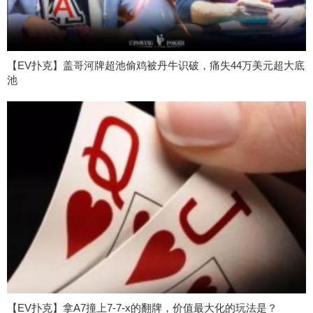
【EV扑克】盖哥河牌超池偷鸡被丹牛识破，痛失44万美元超大底
池
【EV扑克】拿A7撞上7-7-x的翻牌，价值最大化的玩法是？