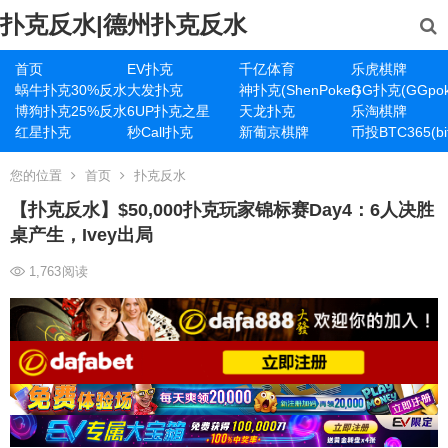
扑克反水|德州扑克反水
首页
EV扑克
千亿体育
乐虎棋牌
蜗牛扑克30%反水
大发扑克
神扑克(ShenPoker)
GG扑克(GGpok
博狗扑克25%反水
6UP扑克之星
天龙扑克
乐淘棋牌
红星扑克
秒Call扑克
新葡京棋牌
币投BTC365(bit
您的位置
首页
扑克反水
【扑克反水】$50,000扑克玩家锦标赛Day4：6人决胜
桌产生，Ivey出局
1,763
阅读