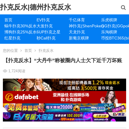
扑克反水|德州扑克反水
首页
EV扑克
千亿体育
乐虎棋牌
蜗牛扑克30%反水
大发扑克
神扑克(ShenPoker)
GG扑克(GGpok
博狗扑克25%反水
6UP扑克之星
天龙扑克
乐淘棋牌
红星扑克
秒Call扑克
新葡京棋牌
币投BTC365(bit
您的位置
首页
扑克反水
【扑克反水】“大丹牛”称被圈内人士欠下近千万坏账
1,724
阅读