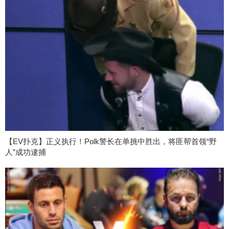
【EV扑克】正义执行！Polk警长在单挑中胜出，将匪帮首领“野
人”成功逮捕