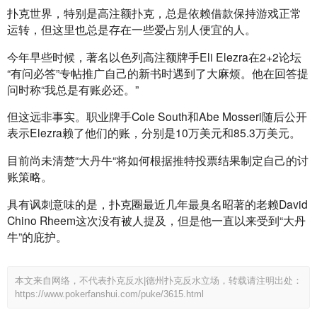
扑克世界，特别是高注额扑克，总是依赖借款保持游戏正常
运转，但这里也总是存在一些爱占别人便宜的人。
今年早些时候，著名以色列高注额牌手Eli Elezra在2+2论坛
“有问必答”专帖推广自己的新书时遇到了大麻烦。他在回答提
问时称“我总是有账必还。”
但这远非事实。职业牌手Cole South和Abe Mosseri随后公开
表示Elezra赖了他们的账，分别是10万美元和85.3万美元。
目前尚未清楚“大丹牛“将如何根据推特投票结果制定自己的讨
账策略。
具有讽刺意味的是，扑克圈最近几年最臭名昭著的老赖David 
Chino Rheem这次没有被人提及，但是他一直以来受到“大丹
牛”的庇护。
本文来自网络，不代表扑克反水|德州扑克反水立场，转载请注明出处：
https://www.pokerfanshui.com/puke/3615.html