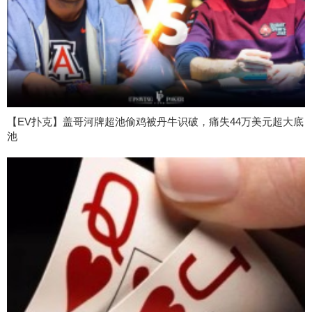
【EV扑克】盖哥河牌超池偷鸡被丹牛识破，痛失44万美元超大底
池