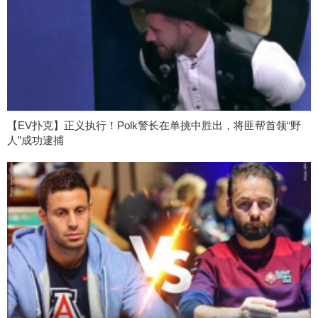
【EV扑克】正义执行！Polk警长在单挑中胜出，将匪帮首领“野
人”成功逮捕