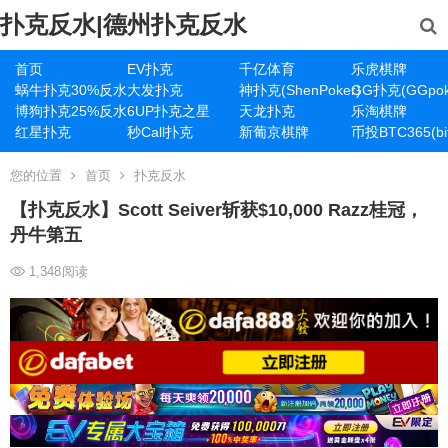
扑克反水|德州扑克反水
首页
EV扑克
千亿体育
乐虎棋牌
蜗牛扑克30%反水
大发扑克
神扑克(ShenPoker)
GG扑克(GGpok
博狗扑克25%反水
6UP扑克之星
天龙扑克
乐淘棋牌
红星扑克
秒Call扑克
新葡京棋牌
币投BTC365(bit
您的位置
首页
扑克反水
【扑克反水】Scott Seiver斩获$10,000 Razz桂冠，
丹牛第五
1,348
阅读