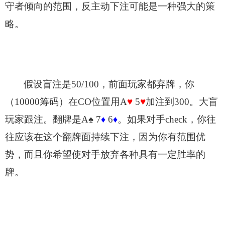
守者倾向的范围，反主动下注可能是一种强大的策
略。
假设盲注是50/100，前面玩家都弃牌，你
（10000筹码）在CO位置用A
♥
5
♥
加注到300。大盲
玩家跟注。翻牌是A
♠
7
6
。如果对手check，你往
♦
♦
往应该在这个翻牌面持续下注，因为你有范围优
势，而且你希望使对手放弃各种具有一定胜率的
牌。