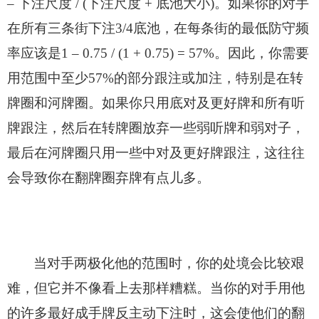
– 下注尺度 / (下注尺度 + 底池大小)。如果你的对手
在所有三条街下注3/4底池，在每条街的最低防守频
率应该是1 – 0.75 / (1 + 0.75) = 57%。因此，你需要
用范围中至少57%的部分跟注或加注，特别是在转
牌圈和河牌圈。如果你只用底对及更好牌和所有听
牌跟注，然后在转牌圈放弃一些弱听牌和弱对子，
最后在河牌圈只用一些中对及更好牌跟注，这往往
会导致你在翻牌圈弃牌有点儿多。
当对手两极化他的范围时，你的处境会比较艰
难，但它并不像看上去那样糟糕。当你的对手用他
的许多最好成手牌反主动下注时，这会使他们的翻