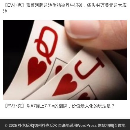
【EV扑克】盖哥河牌超池偷鸡被丹牛识破，痛失44万美元超大底
池
【EV扑克】拿A7撞上7-7-x的翻牌，价值最大化的玩法是？
© 2026
扑克反水|德州扑克反水
自豪地采用WordPress
网站地图
|
百度地