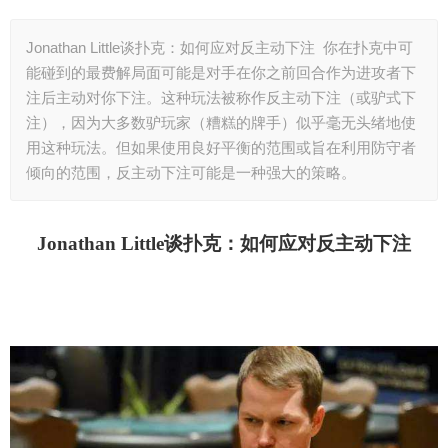
Jonathan Little谈扑克：如何应对反主动下注 你在扑克中可
能碰到的最费解局面可能是对手在你之前回合作为进攻者下
注后主动对你下注。这种玩法被称作反主动下注（或驴式下
注），因为大多数驴玩家（糟糕的牌手）似乎毫无头绪地使
用这种玩法。但如果使用良好平衡的范围或旨在利用防守者
倾向的范围，反主动下注可能是一种强大的策略。
Jonathan Little
谈扑克：如何应对反主动下注