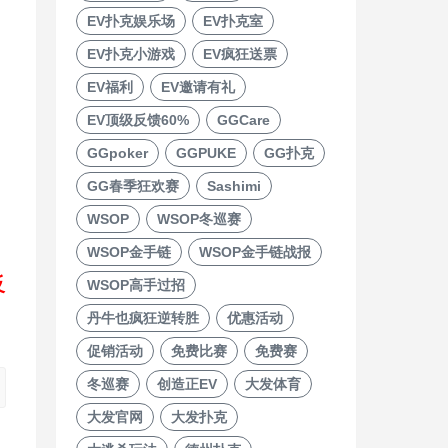
EV扑克娱乐场
EV扑克室
EV扑克小游戏
EV疯狂送票
EV福利
EV邀请有礼
EV顶级反馈60%
GGCare
GGpoker
GGPUKE
GG扑克
GG春季狂欢赛
Sashimi
WSOP
WSOP冬巡赛
WSOP金手链
WSOP金手链战报
反
WSOP高手过招
丹牛也疯狂逆转胜
优惠活动
促销活动
免费比赛
免费赛
冬巡赛
创造正EV
大发体育
大发官网
大发扑克