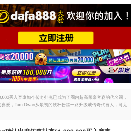
£1,000,000买入赛事如今传奇扑克已成为了圈内超高额豪客赛的代名词，
爱，Tom Dwan从最初的铁杆粉丝一路升级成传奇代言人，可见