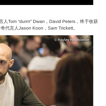
“durrrr” Dwan，David Peters，终于收获
奇代言人Jason Koon，Sam Trickett。