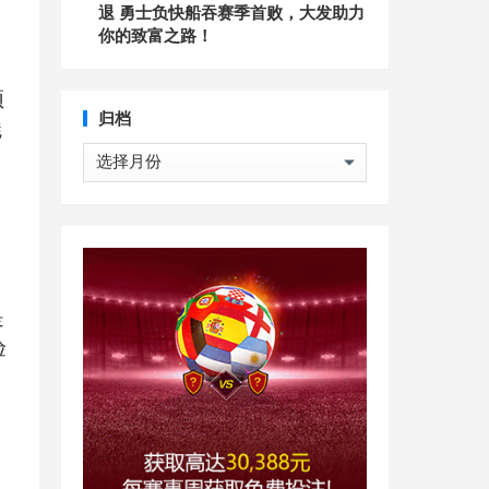
退 勇士负快船吞赛季首败，大发助力
你的致富之路！
顶
归档
魅
归
档
，
是
验