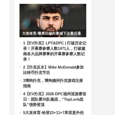
大发体育-曝莱比锡向曼城下达最后通
牒，大发助力你的致富之路！
1
【EV扑克】LPT&DPC | 打破历史记
录！开幕赛参赛人数1471人，打破越
南各大品牌赛事的开幕赛参赛人数记
录！
2
【扑克反水】Mike McDonald参加
比特币扑克节目
3
博狗扑克，博狗德州扑克游戏注册
指南
4
【EV扑克】2026 DPC福州巡游赛首
日：团队赛35队激战，“TopLuck战
队”强势登顶
5
大发体育-哈登23+11+7库里意外伤