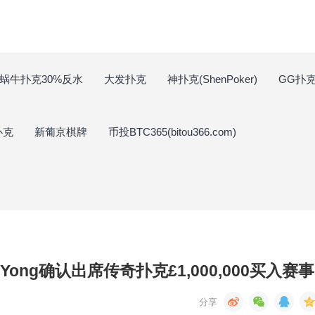
蜗牛扑克30%反水
大发扑克
神扑克(ShenPoker)
GG扑克(
扑克
新葡京棋牌
币投BTC365(bitou366.com)
 Yong确认出席传奇扑克£1,000,000买入赛事