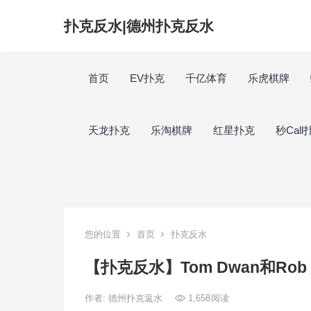
扑克反水|德州扑克反水
首页
EV扑克
千亿体育
乐虎棋牌
天龙扑克
乐淘棋牌
红星扑克
秒Call
您的位置
首页
扑克反水
【扑克反水】Tom Dwan和Rob
作者:
德州扑克返水
1,658
阅读