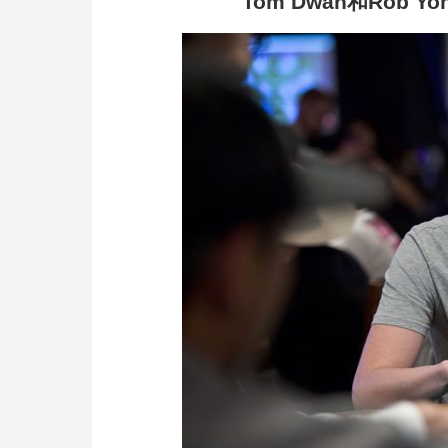
Tom Dwan
和Rob Y