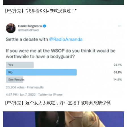
【EV扑克】“我拿着KK从来就没赢过！”
【EV扑克】这个女人太疯狂，丹牛直播中被吓到想请保镖