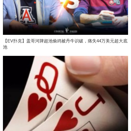
【EV扑克】盖哥河牌超池偷鸡被丹牛识破，痛失44万美元超大底
池