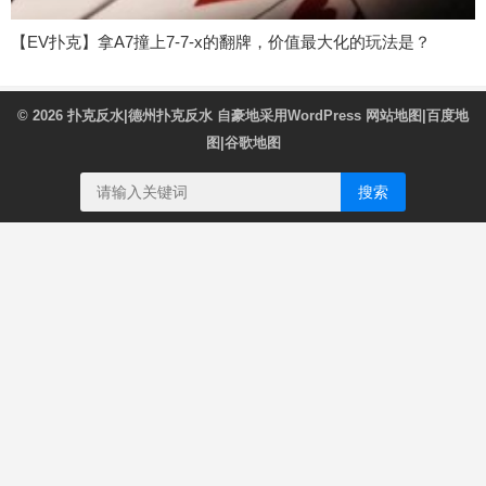
【EV扑克】拿A7撞上7-7-x的翻牌，价值最大化的玩法是？
© 2026
扑克反水|德州扑克反水
自豪地采用WordPress
网站地图
|
百度地
图
|
谷歌地图
搜索