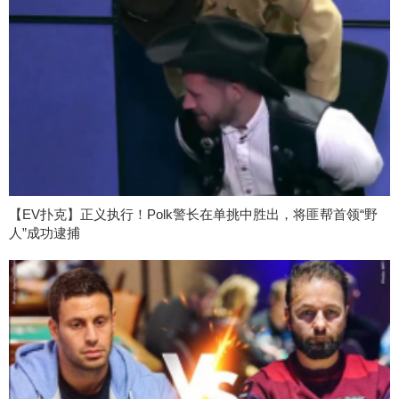
【EV扑克】正义执行！Polk警长在单挑中胜出，将匪帮首领“野
人”成功逮捕