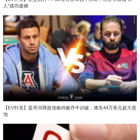
人”成功逮捕
【EV扑克】盖哥河牌超池偷鸡被丹牛识破，痛失44万美元超大底
池