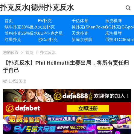
扑克反水|德州扑克反水
首页
EV扑克
千亿体育
乐虎棋牌
蜗牛扑克30%反水
大发扑克
神扑克(ShenPoker)
GG扑克(GGpok
博狗扑克25%反水
6UP扑克之星
天龙扑克
乐淘棋牌
红星扑克
秒Call扑克
新葡京棋牌
币投BTC365(bit
您的位置
首页
扑克反水
【扑克反水】Phil Hellmuth主赛出局，将所有责任归
于自己
1,452
阅读