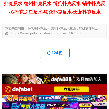
扑克反水-德州扑克反水-博狗扑克反水-蜗牛扑克反
水-扑克之星反水-联众扑克反水-天龙扑克反水
本文来自网络，不代表扑克反水|德州扑克反水立场，转载请注明出
处：https://www.pokerfanshui.com/puke/3732.html
124
赞