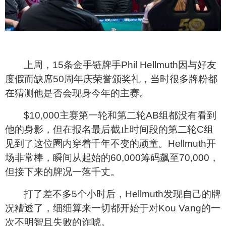
上周，15条金手链牌手Phil Hellmuth因与好友
度假而缺席50周年庆荣誉颁奖礼，当时很多牌粉都
在猜测他是否会现身今年的主赛。
$10,000
主赛第一轮和第二轮AB组都没有看到
他的身影，但在报名最后截止时间段的第二轮C组
见到了这位圈内穿着千年不变的顽童。Hellmuth开
场非常棒，瞬间从起始的60,000筹码飙至70,000，
但接下来的牌况一落千丈。
打了差不多5个小时后，Hellmuth发现自己的牌
况糟透了，细细算来一切都开始于对Kou Vang的一
次不明智且失败的诈唬。