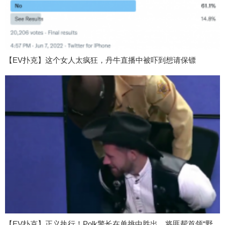
【EV扑克】这个女人太疯狂，丹牛直播中被吓到想请保镖
【EV扑克】正义执行！Polk警长在单挑中胜出，将匪帮首领“野