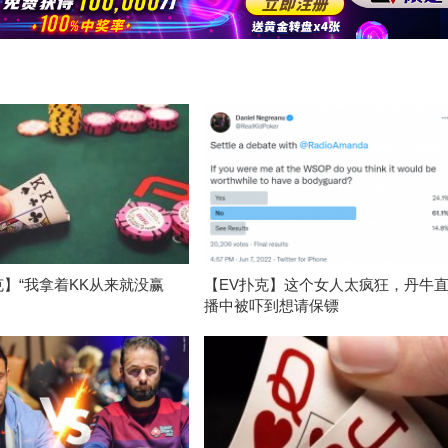
克】“我拿着KK从来就没赢
【EV扑克】这个女人太疯狂，丹牛
播中被吓到想请保镖