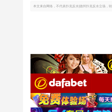
本文来自网络，不代表扑克反水|德州扑克反水立场，转载请注明出处：htt