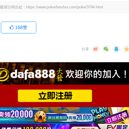
ps://www.pokerfanshui.com/puke/3794.html
168
赞