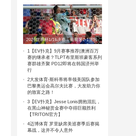
2026世界杯1/16决赛：葡萄牙2-1逆转
克罗地亚，C罗打入淘汰赛首球，大发
1
【EV扑克】9月赛事推荐|澳洲百万
赛的继承者？TLPT布里斯班豪客系列
体育助力你的致富之路！
赛群雄齐聚 PD12即将在韩国济州举
行
2
大发体育-斯科蒂将率领美国队参加
巴黎奥运会高尔夫比赛，大发助力你
的致富之路！
3
【EV扑克】Jesse Lonis拥抱混乱，
在黑山神秘赏金赛中夺得巨额胜利
【TRITON官方】
4
迈博体育 罗里缺席美巡赛季后赛揭
幕战，这并不令人意外