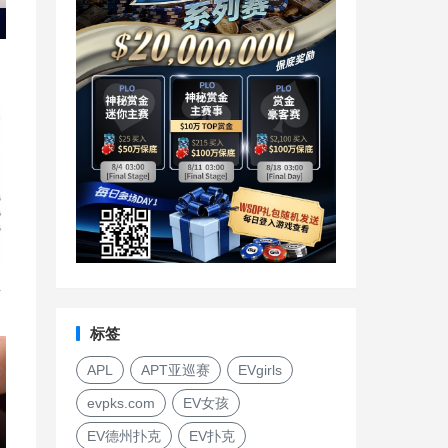
直
标签
APL
APT亚巡赛
EVgirls
evpks.com
EV女孩
EV德州扑克
EV扑克