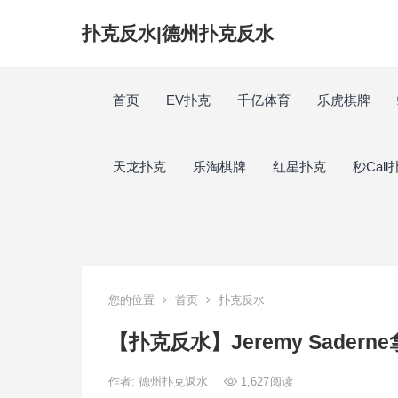
扑克反水|德州扑克反水
首页
EV扑克
千亿体育
乐虎棋牌
天龙扑克
乐淘棋牌
红星扑克
秒Call
您的位置
首页
扑克反水
【扑克反水】Jeremy Sadern
作者:
德州扑克返水
1,627
阅读