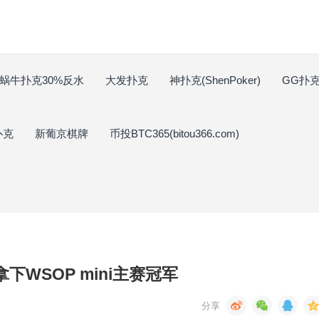
蜗牛扑克30%反水
大发扑克
神扑克(ShenPoker)
GG扑克(
扑克
新葡京棋牌
币投BTC365(bitou366.com)
e拿下WSOP mini主赛冠军