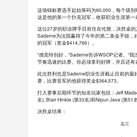
这场锦标赛选手起始筹码为60,000，每个级别时
这是他的第一个扑克冠军，收获职业生涯第一条金
这位27岁的职业牌手目前住在伦敦，决胜桌
Saderne为法国赢得了今年的第二条金手链，此前
的冠军（奖金$414,766）。
“感觉特别好，”Saderne告诉WSOP记者
节奏迅速的比赛。你必须拿到好牌，并且还有
此次胜利也是Saderne职业生涯截止目前的
赛，比赛亚军的他获得奖金$364,573。
打入赛事后期环节的知名玩家包括：Jeff Madsen (第14名
名), Blair Hinkle (第33名)和Nipun Java (第51
决胜桌结果：