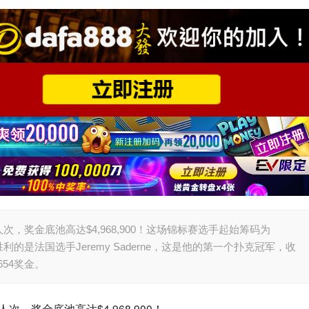
人次，奖金底池高达$4,968,900！这场锦标赛选手起始筹码为
利的是法国选手Jeremy Saderne，这是他的第一个扑克冠军，收
654奖金。
次，奖金底池高达$4,968,900！