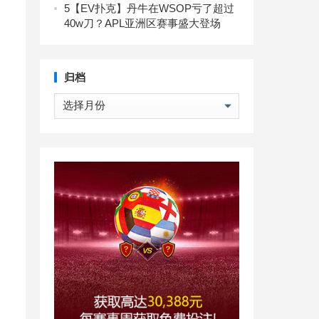
5
【EV扑克】丹牛在WSOP亏了超过
，
40w刀？APL亚洲区赛事盛大登场
归档
归
档