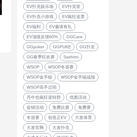
EV扑克娱乐场
EV扑克室
EV扑克小游戏
EV疯狂送票
EV福利
EV邀请有礼
EV顶级反馈60%
GGCare
GGpoker
GGPUKE
GG扑克
GG春季狂欢赛
Sashimi
WSOP
WSOP冬巡赛
WSOP金手链
WSOP金手链战报
WSOP高手过招
丹牛也疯狂逆转胜
优惠活动
促销活动
免费比赛
免费赛
冬巡赛
创造正EV
大发体育
大发官网
大发扑克