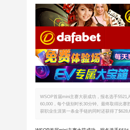
WSOP首届mini主赛大获成功，报名选手5521
60,000，每个级别时长30分钟。最终取得比赛胜
获职业生涯第一条金手链的同时还获得了$628,
WSOP首届mini主赛大获成功，报名选手5521人