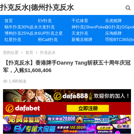
扑克反水|德州扑克反水
首页
EV扑克
千亿体育
乐虎棋牌
蜗牛扑克30%反水
大发扑克
神扑克(ShenPoker)
GG扑克(GGpok
博狗扑克25%反水
6UP扑克之星
天龙扑克
乐淘棋牌
红星扑克
秒Call扑克
新葡京棋牌
币投BTC365(bit
您的位置
首页
扑克反水
【扑克反水】香港牌手Danny Tang斩获五十周年庆冠
军，入账$1,608,406
1,490
阅读