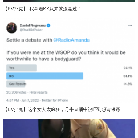
【EV扑克】“我拿着KK从来就没赢过！”
【EV扑克】这个女人太疯狂，丹牛直播中被吓到想请保镖