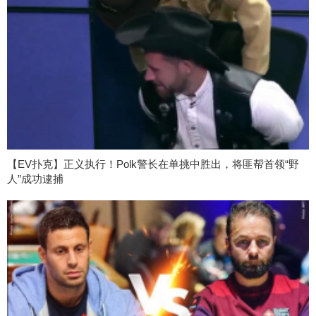
【EV扑克】正义执行！Polk警长在单挑中胜出，将匪帮首领“野
人”成功逮捕