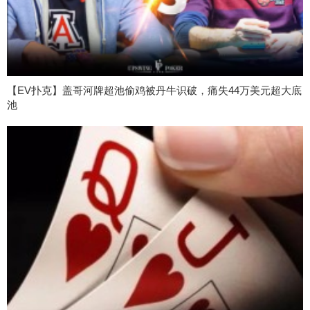
【EV扑克】盖哥河牌超池偷鸡被丹牛识破，痛失44万美元超大底
池