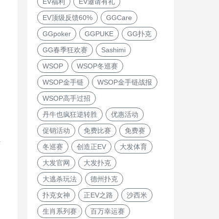
EV福利
EV邀请有礼
EV顶级反馈60%
GGCare
GGpoker
GGPUKE
GG扑克
GG春季狂欢赛
Sashimi
WSOP
WSOP冬巡赛
WSOP金手链
WSOP金手链战报
WSOP高手过招
丹牛也疯狂逆转胜
优惠活动
促销活动
免费比赛
免费赛
片
冬巡赛
创造正EV
大发体育
大发官网
大发扑克
大逃杀玩法
德州扑克
扑克女神
正EV之路
沙西米
生肖系列赛
百万幸运赛