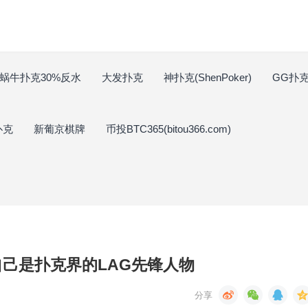
蜗牛扑克30%反水
大发扑克
神扑克(ShenPoker)
GG扑克(
扑克
新葡京棋牌
币投BTC365(bitou366.com)
n称自己是扑克界的LAG先锋人物