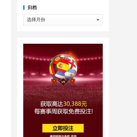
归档
归
档