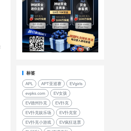
标
标签
APL
APT亚巡赛
EVgirls
evpks.com
EV女孩
EV德州扑克
EV扑克
EV扑克娱乐场
EV扑克室
EV扑克小游戏
EV疯狂送票