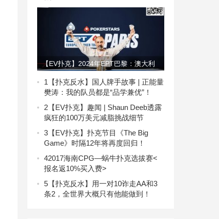
【EV扑克】2024年EPT巴黎：澳大利
亚选手Ram Faravash在€3,000神秘赏
1
【扑克反水】国人牌手故事 | 正能量
樊涛：我的队员都是“品学兼优”！
金赛中的胜利
2
【EV扑克】趣闻 | Shaun Deeb透露
疯狂的100万美元减脂挑战细节
3
【EV扑克】扑克节目《The Big
Game》时隔12年将再度回归！
4
2017海南CPG—蜗牛扑克选拔赛<
报名返10%买入费>
5
【扑克反水】用一对10诈走AA和3
条2，全世界大概只有他能做到！