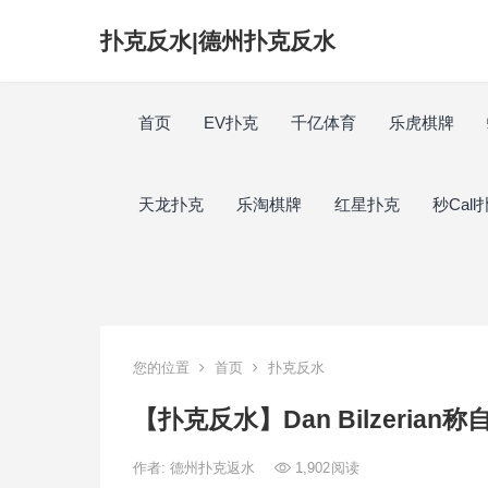
扑克反水|德州扑克反水
首页
EV扑克
千亿体育
乐虎棋牌
天龙扑克
乐淘棋牌
红星扑克
秒Call
您的位置
首页
扑克反水
【扑克反水】Dan Bilzeria
作者:
德州扑克返水
1,902
阅读