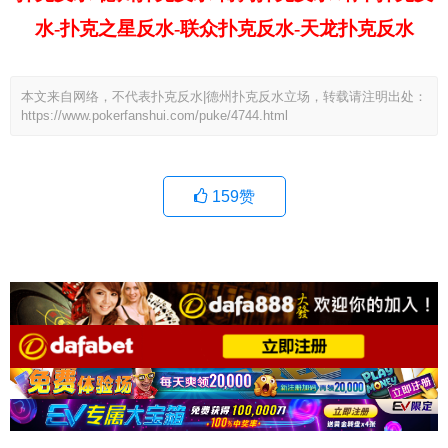
水-扑克之星反水-联众扑克反水-天龙扑克反水
本文来自网络，不代表扑克反水|德州扑克反水立场，转载请注明出处：
https://www.pokerfanshui.com/puke/4744.html
159
赞