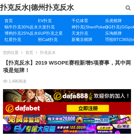
扑克反水|德州扑克反水
首页
EV扑克
千亿体育
乐虎棋牌
蜗牛扑克30%反水
大发扑克
神扑克(ShenPoker)
GG扑克(GGpok
博狗扑克25%反水
6UP扑克之星
天龙扑克
乐淘棋牌
红星扑克
秒Call扑克
新葡京棋牌
币投BTC365(bit
您的位置
首页
扑克反水
【扑克反水】2019 WSOPE赛程新增5项赛事，其中两
项是短牌！
1,496
阅读