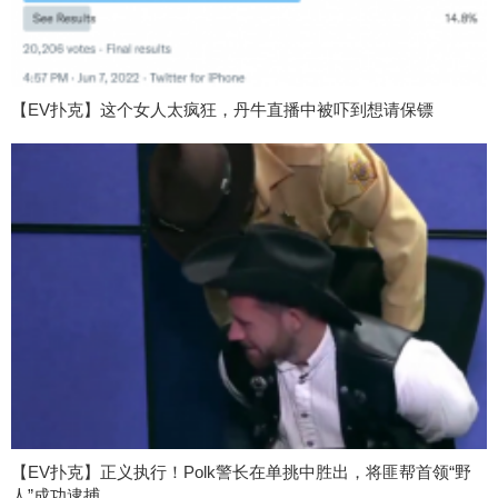
【EV扑克】这个女人太疯狂，丹牛直播中被吓到想请保镖
【EV扑克】正义执行！Polk警长在单挑中胜出，将匪帮首领“野
人”成功逮捕