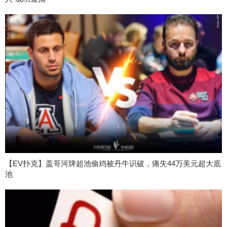
【EV扑克】盖哥河牌超池偷鸡被丹牛识破，痛失44万美元超大底
池