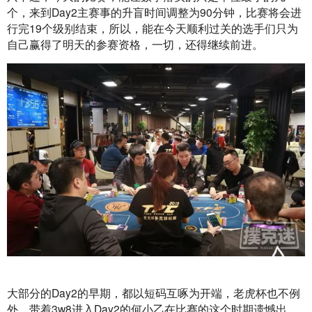
个，来到Day2主赛事的升盲时间调整为90分钟，比赛将会进
行完19个级别结束，所以，能在今天顺利过关的选手们只为
自己赢得了明天的参赛资格，一切，还得继续前进。
大部分的Day2的早期，都以短码互啄为开端，老虎杯也不例
外，带着3w8进入Day2的何小乙在比赛的这个时期遗憾出