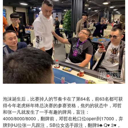
泡沫诞生后，比赛掉人的节奏卡在了第64名，前63名都可获
得今年老虎杯年终总决赛的参赛资格，焦灼的状态中，邓哲
和张一凡就发生了一手有趣的牌局，盲注：
4000/8000/8000，翻牌前，邓哲在枪口位open到17000，弃
牌到HJ位张一凡跟注，SB位女选手跟注，翻牌9♣️ Q♥️ 3♥️，