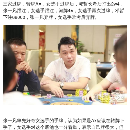
三家过牌，转牌A♥️，女选手过牌后，邓哲长考后打出2w4，
张一凡跟注，女选手跟注，河牌4♠️，女选手再次过牌，邓哲
下注68000，张一凡弃牌，女选手常考后弃牌。
张一凡率先好奇女选手的手牌，认为如果是Ax应该在转牌下
手了，女选手对这个底池也十分看重，表示自己牌很大，但