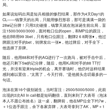
局。
如果说短码出局是短兵相接的惨烈结果，那作为4天Day1的
CL——钱擎天的出局，只能用惨烈形容，那可是满满一袋的
28w记分牌！只用3次碰撞，钱擎天就在泡沫诞生前出局，盲
注1500/3000/3000，面对枪口位的open，和MP位的跟注，
他在BB用99 3bet，只有枪口位跟注，翻牌2 6 8两张♦️，他过
牌跟注对手的bet，转牌发出一张♦️，他过牌后，对手全下，
他选择了弃牌。
随后，他用88和对手的AQ进行了一次跑马，被对手击中后，
他还只剩下5w的记分牌，随后，他用KJ和对手的88 TT打
光，并没有迎来triple的机会，离开赛场时，他仍对这样结果
感到难以置信，“太黑了，今天打得。”是他摇头念叨最多的一
句话。
泡沫在第16个级别诞生，当时盲注：2500/5000/5000，此前
出现的3次All In call都是短码翻倍，直到来到了大表哥（泡沫
本人不愿公布姓名）这一桌，翻牌前，他在MP位全下约7w，
＋1位选手跟注，余下各家弃牌，大表哥拿到了AK，MP＋1