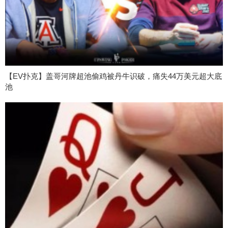
【EV扑克】盖哥河牌超池偷鸡被丹牛识破，痛失44万美元超大底
池