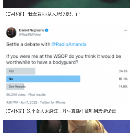
【EV扑克】“我拿着KK从来就没赢过！”
【EV扑克】这个女人太疯狂，丹牛直播中被吓到想请保镖