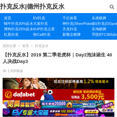
扑克反水|德州扑克反水
首页
EV扑克
千亿体育
乐虎棋牌
蜗牛扑克30%反水
大发扑克
神扑克(ShenPoker)
GG扑克(GGpok
博狗扑克25%反水
6UP扑克之星
天龙扑克
乐淘棋牌
红星扑克
秒Call扑克
新葡京棋牌
币投BTC365(bit
您的位置
首页
扑克反水
【扑克反水】2019 第二季老虎杯｜Day2泡沫诞生 40
人决战Day3
1,828
阅读