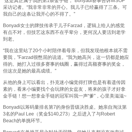
“这是真正属于我的第1条金手链，”Bonyadi赛事告诉WSOP
采访记者。“我非常非常的开心。我儿子已经赢得了三条。可
我自己的这条让我开心的不得了。”
Bonyadi女士的牌技传承于儿子Farzad，逻辑上给人的感觉
有点不对，但技艺这东西不在乎辈分，更何况人要活到老学
到老。
“我在这里站了20个小时陪伴着母亲，但我发现他根本就不需
要我，”Farzad很憋屈的说道。“我为她高兴，这一切都是她应
得的。她打入过很多赛事的钱圈，赢得过高额赛事的奖金，
但这次是她的最高成绩。”
从他的身上可以看出，扑克迷小编觉得打牌也是有着遗传因
素的，看来小编要找个会玩牌的女盆友，将来的孩子才好拿
金手链！想一想拿金手链的冠军叫我一声“爹”，心里美滋滋~
Bonyadi以筹码量排名第7的身份晋级决胜桌。她亲自淘汰第
3名的Paul Lee（奖金$140,273）之后进入了与Robert 
Beach的单挑环节。