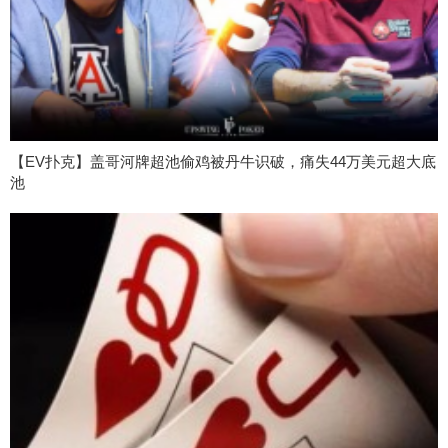
【EV扑克】盖哥河牌超池偷鸡被丹牛识破，痛失44万美元超大底
池