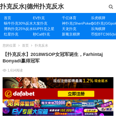
扑克反水|德州扑克反水
首页
EV扑克
千亿体育
乐虎棋牌
蜗牛扑克30%反水
大发扑克
神扑克(ShenPoker)
GG扑克(GGpok
博狗扑克25%反水
6UP扑克之星
天龙扑克
乐淘棋牌
红星扑克
秒Call扑克
新葡京棋牌
币投BTC365(bit
您的位置
首页
扑克反水
【扑克反水】2018WSOP女冠军诞生，Farhintaj
Bonyadi赢得冠军
1,614
阅读