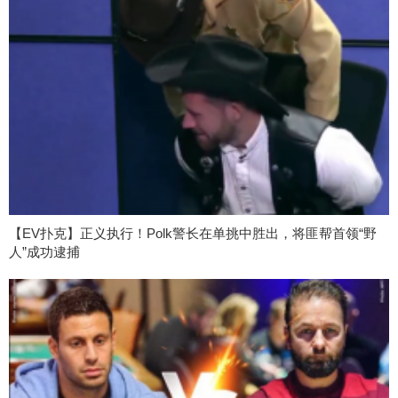
【EV扑克】正义执行！Polk警长在单挑中胜出，将匪帮首领“野
人”成功逮捕