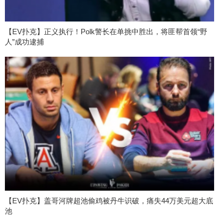
【EV扑克】正义执行！Polk警长在单挑中胜出，将匪帮首领“野
人”成功逮捕
【EV扑克】盖哥河牌超池偷鸡被丹牛识破，痛失44万美元超大底
池