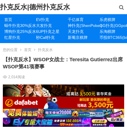
扑克反水|德州扑克反水
首页
EV扑克
千亿体育
乐虎棋牌
蜗牛扑克30%反水
大发扑克
神扑克(ShenPoker)
GG扑克(GGpok
博狗扑克25%反水
6UP扑克之星
天龙扑克
乐淘棋牌
红星扑克
秒Call扑克
新葡京棋牌
币投BTC365(bit
您的位置
首页
扑克反水
【扑克反水】WSOP女战士：Teresita Gutierrez出席
WSOP第41项赛事
2,014
阅读