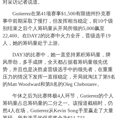
对采访记者说道。
Gutierrez
在第41项赛事$1,500有限德州扑克赛
事中前期采取了慢打，但发挥相当稳定，前10个级
别结束之后个人筹码量从开局所领的5,000飙至
22,400。在DAY2的比赛中火力全开，晋级选手19
人，她的筹码量处于上游。
DAY3
的比赛中，她一直坚持累积筹码量，牌
风带劲，多手成牌，全天都占据着筹码量领先优
势，并且也是决胜桌晋级选手中的领先者，在重重
压力的情况下发挥一直很稳定，开局就淘汰了第9名
的Matt Woodward和第8名的Oleg Chebotarev。
午休之后为比赛终极4人环节，Gutierrez的个人
筹码量占总筹码量的二分之一。该报道截稿时，仍
然4人在场，Gutierrez从Kevin Song手里赢走了大量
筹码，所有选手的保底奖金为$51,733。