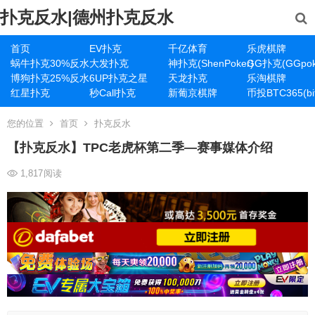
扑克反水|德州扑克反水
首页
EV扑克
千亿体育
乐虎棋牌
蜗牛扑克30%反水
大发扑克
神扑克(ShenPoker)
GG扑克(GGpok
博狗扑克25%反水
6UP扑克之星
天龙扑克
乐淘棋牌
红星扑克
秒Call扑克
新葡京棋牌
币投BTC365(bit
您的位置
首页
扑克反水
【扑克反水】TPC老虎杯第二季—赛事媒体介绍
1,817
阅读