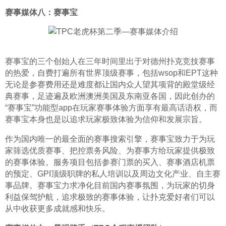
赛事媒体八：赛事宝
赛事宝的三个创始人在三年时间里出于对德州扑克竞技赛事
的热爱，自费打遍所有世界顶级赛事，包括wsop和EPT这种
无论是参赛费用还是难度都让国内众人望其项背的殿堂级经
典赛事，足迹遍及欧洲澳洲美国及东南亚各国，因此创办的
“赛事宝”功能型app在玩家赛事体验方面享有最高话语权，而
赛事宝本身也是以追求玩家极致体验为信仰和发展宗旨。
作为国内唯一的最全面的赛事搜索引擎，赛事宝致力于为玩
家筛选优质赛事、把控票务风险、为赛事方给玩家提供极致
的赛事体验。服务项目包括参赛门票的买入、赛事酒店机票
的预定、GPI顶级职牌的私人培训以及周边文化产业、自主赛
事品牌。赛事宝力求净化目前国内赛事氛围，为玩家的切身
利益保驾护航，追求极致的赛事体验，让扑克爱好者们可以
从中收获更多成就感和快乐。