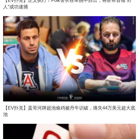
【EV扑克】正义执行！Polk警长在单挑中胜出，将匪帮首领“野
人”成功逮捕
【EV扑克】盖哥河牌超池偷鸡被丹牛识破，痛失44万美元超大底
池