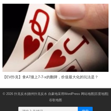
【EV扑克】拿A7撞上7-7-x的翻牌，价值最大化的玩法是？
© 2026
扑克反水|德州扑克反水
自豪地采用WordPress
网站地图
|
百度地图
|
谷歌地图