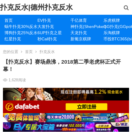
扑克反水|德州扑克反水
首页
EV扑克
千亿体育
乐虎棋牌
蜗牛扑克30%反水
大发扑克
神扑克(ShenPoker)
GG扑克(GGpok
博狗扑克25%反水
6UP扑克之星
天龙扑克
乐淘棋牌
红星扑克
秒Call扑克
新葡京棋牌
币投BTC365(bit
您的位置
首页
扑克反水
【扑克反水】赛场鼎沸，2018第二季老虎杯正式开
幕！
1,628
阅读