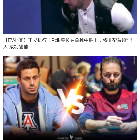
【EV扑克】正义执行！Polk警长在单挑中胜出，将匪帮首领“野
人”成功逮捕