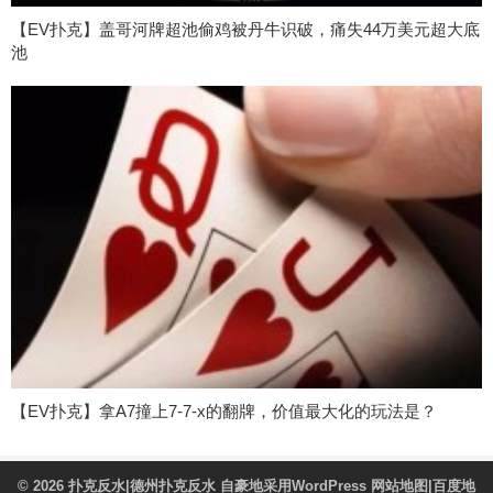
【EV扑克】盖哥河牌超池偷鸡被丹牛识破，痛失44万美元超大底
池
【EV扑克】拿A7撞上7-7-x的翻牌，价值最大化的玩法是？
© 2026
扑克反水|德州扑克反水
自豪地采用WordPress
网站地图
|
百度地