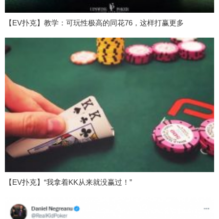
【EV扑克】教学：可玩性极高的同花76，这样打赢更多
【EV扑克】“我拿着KK从来就没赢过！”