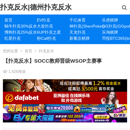
扑克反水|德州扑克反水
首页
EV扑克
千亿体育
乐虎棋牌
蜗牛扑克30%反水
大发扑克
神扑克(ShenPoker)
GG扑克(GGpok
博狗扑克25%反水
6UP扑克之星
天龙扑克
乐淘棋牌
红星扑克
秒Call扑克
新葡京棋牌
币投BTC365(bit
您的位置
首页
扑克反水
【扑克反水】SOCC教师晋级WSOP主赛事
1,424
阅读