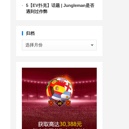
5
【EV扑克】话题 | Jungleman是否
遇到过作弊
归档
归
档
次