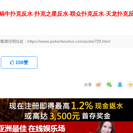
-蜗牛扑克反水-扑克之星反水-联众扑克反水-天龙扑克
ttps://www.pokerfanshui.com/puke/729.html
150
赞