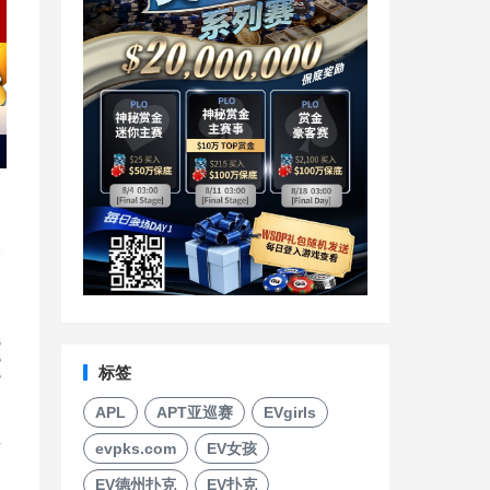
标签
APL
APT亚巡赛
EVgirls
直
evpks.com
EV女孩
EV德州扑克
EV扑克