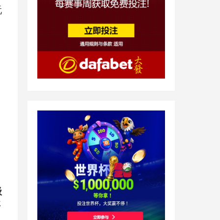
玩
级
事