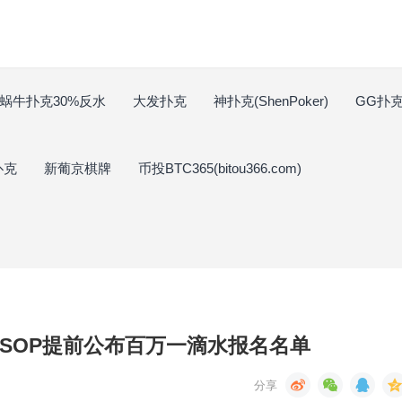
蜗牛扑克30%反水
大发扑克
神扑克(ShenPoker)
GG扑克(
扑克
新葡京棋牌
币投BTC365(bitou366.com)
不满WSOP提前公布百万一滴水报名名单