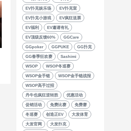
EV扑克娱乐场
EV扑克室
EV扑克小游戏
EV疯狂送票
EV福利
EV邀请有礼
EV顶级反馈60%
GGCare
GGpoker
GGPUKE
GG扑克
GG春季狂欢赛
Sashimi
WSOP
WSOP冬巡赛
WSOP金手链
WSOP金手链战报
WSOP高手过招
丹牛也疯狂逆转胜
优惠活动
促销活动
免费比赛
免费赛
冬巡赛
创造正EV
大发体育
大发官网
大发扑克