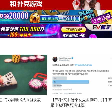
克】“我拿着KK从来就没赢
【EV扑克】这个女人太疯狂，丹牛
播中被吓到想请保镖