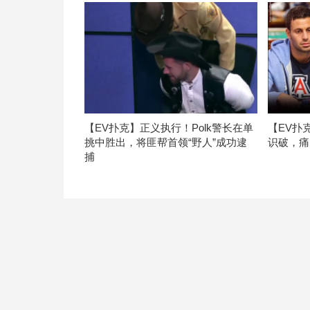
【EV扑克】正义执行！Polk警长在单
【EV扑
挑中胜出，将匪帮首领“野人”成功逮
识破，痛
捕