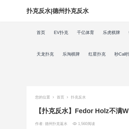
扑克反水|德州扑克反水
首页
EV扑克
千亿体育
乐虎棋牌
天龙扑克
乐淘棋牌
红星扑克
秒Call
您的位置
首页
扑克反水
【扑克反水】Fedor Holz
作者:
德州扑克返水
1,560
阅读