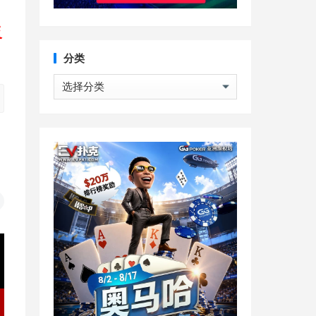
反
分类
分
类