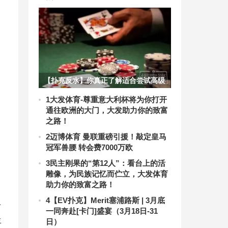
【扑克反水】你真正了解适合尝试高级
别的时机吗？
1
大发体育-尊重意大利杯将为你打开
通往欧洲的大门，大发助力你的致富
之路！
2
迈博体育 曼联重磅引援！敲定皇马
冠军兽腰 转会费7000万欧
3
民主刚果的“第12人”：看台上的活
雕像，为民族记忆而伫立，大发体育
助力你的致富之路！
4
【EV扑克】Merit塞浦路斯 | 3月底
布
一同奔赴[卡门]盛宴（3月18日-31
年
日）