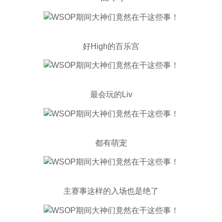
好High的百乐宫
最会玩的Liv
都有萌宠
主赛事这样的入场也是绝了