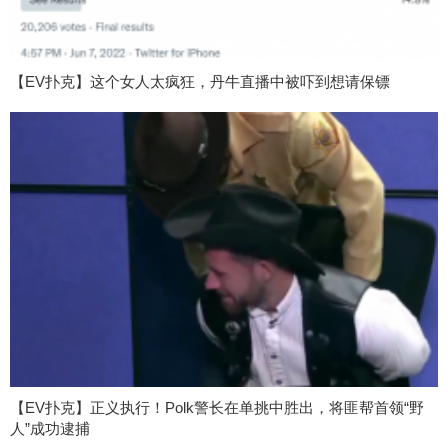
【EV扑克】这个女人太疯狂，丹牛直播中被吓到想请保镖
【EV扑克】正义执行！Polk警长在单挑中胜出，将匪帮首领“野
人”成功逮捕