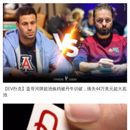
【EV扑克】盖哥河牌超池偷鸡被丹牛识破，痛失44万美元超大底
池