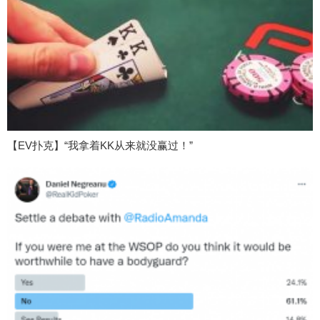
【EV扑克】“我拿着KK从来就没赢过！”