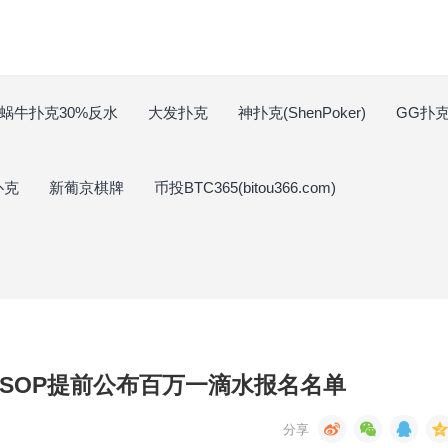
蜗牛扑克30%反水
大发扑克
神扑克(ShenPoker)
GG扑克(
扑克
新葡京棋牌
币投BTC365(bitou366.com)
不满WSOP提前公布百万一滴水报名名单