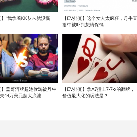
克】“我拿着KK从来就没赢
【EV扑克】这个女人太疯狂，丹牛
播中被吓到想请保镖
克】盖哥河牌超池偷鸡被丹牛
【EV扑克】拿A7撞上7-7-x的翻牌，
失44万美元超大底池
价值最大化的玩法是？