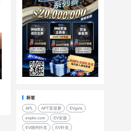
直
标签
APL
APT亚巡赛
EVgirls
evpks.com
EV女孩
EV德州扑克
EV扑克