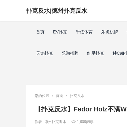
扑克反水|德州扑克反水
首页
EV扑克
千亿体育
乐虎棋牌
天龙扑克
乐淘棋牌
红星扑克
秒Call
您的位置
首页
扑克反水
【扑克反水】Fedor Holz
作者:
德州扑克返水
1,606
阅读