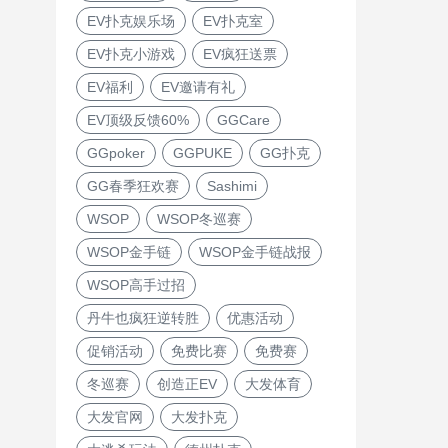
EV扑克娱乐场
EV扑克室
EV扑克小游戏
EV疯狂送票
EV福利
EV邀请有礼
EV顶级反馈60%
GGCare
GGpoker
GGPUKE
GG扑克
GG春季狂欢赛
Sashimi
WSOP
WSOP冬巡赛
WSOP金手链
WSOP金手链战报
WSOP高手过招
丹牛也疯狂逆转胜
优惠活动
促销活动
免费比赛
免费赛
冬巡赛
创造正EV
大发体育
大发官网
大发扑克