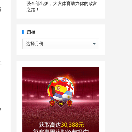
强全部出炉，大发体育助力你的致富
届
之路！
归档
归
档
完
星