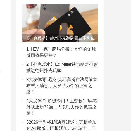
【扑克反水】德州扑克翻牌圈在不利位
置拿着超强牌时下注还是check？
1
【EV扑克】牌局分析：奇怪的诈唬
反而效果更好？
2
【扑克反水】Ed Miller谈策略之打败
界
激进德州扑克玩家
3
大发体育-尼克·克耶高斯在法网前宣
布重大消息，大发助力你的致富之
路！
4
大发体育-超级冷门！王楚钦1-3再输
外战止步32强，大发助力你的致富之
路！
5
2026世界杯1/4决赛综述：英格兰加
时2-1挪威，阿根廷加时3-1瑞士，四