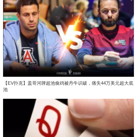
【EV扑克】盖哥河牌超池偷鸡被丹牛识破，痛失44万美元超大底
池