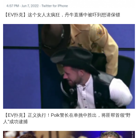
【EV扑克】这个女人太疯狂，丹牛直播中被吓到想请保镖
【EV扑克】正义执行！Polk警长在单挑中胜出，将匪帮首领“野
人”成功逮捕