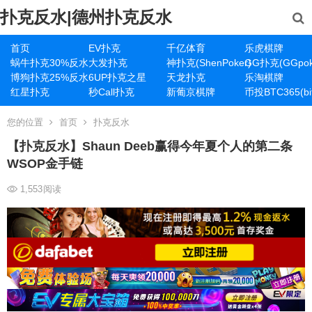
扑克反水|德州扑克反水
首页
EV扑克
千亿体育
乐虎棋牌
蜗牛扑克30%反水
大发扑克
神扑克(ShenPoker)
GG扑克(GGpok
博狗扑克25%反水
6UP扑克之星
天龙扑克
乐淘棋牌
红星扑克
秒Call扑克
新葡京棋牌
币投BTC365(bit
您的位置
首页
扑克反水
【扑克反水】Shaun Deeb赢得今年夏个人的第二条
WSOP金手链
1,553
阅读